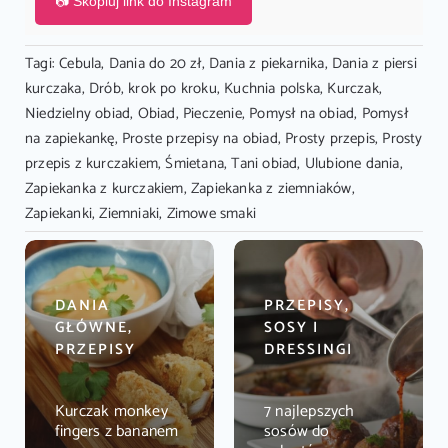
📷 Skopiuj link do Instagram
Tagi:
Cebula
,
Dania do 20 zł
,
Dania z piekarnika
,
Dania z piersi
kurczaka
,
Drób
,
krok po kroku
,
Kuchnia polska
,
Kurczak
,
Niedzielny obiad
,
Obiad
,
Pieczenie
,
Pomysł na obiad
,
Pomysł
na zapiekankę
,
Proste przepisy na obiad
,
Prosty przepis
,
Prosty
przepis z kurczakiem
,
Śmietana
,
Tani obiad
,
Ulubione dania
,
Zapiekanka z kurczakiem
,
Zapiekanka z ziemniaków
,
Zapiekanki
,
Ziemniaki
,
Zimowe smaki
DANIA
PRZEPISY,
GŁÓWNE,
SOSY I
PRZEPISY
DRESSINGI
Kurczak monkey
7 najlepszych
fingers z bananem
sosów do