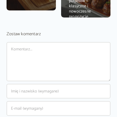
pulpetów –
klasyczne i
nowoczesne
propozycje
Zostaw komentarz
Comment