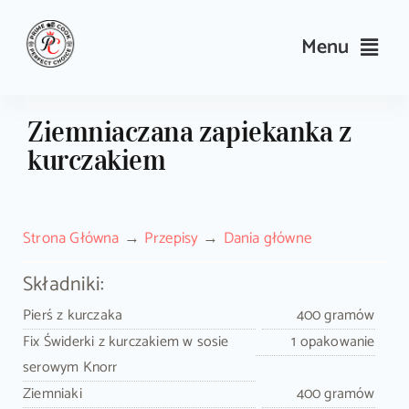
Skip
to
Menu
content
Przepisy
Ziemniaczana zapiekanka z
kurczakiem
Kulinarne triki i porady
Wyposażenie
Strona Główna
Przepisy
Dania główne
Search
Składniki:
for:
Pierś z kurczaka
400 gramów
Fix Świderki z kurczakiem w sosie
1 opakowanie
Sklep PrimeCook
serowym Knorr
Ziemniaki
400 gramów