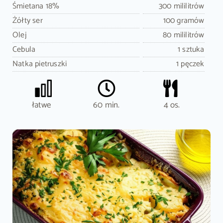
Śmietana 18%
300 mililitrów
Żółty ser
100 gramów
Olej
80 mililitrów
Cebula
1 sztuka
Natka pietruszki
1 pęczek
łatwe
60 min.
4 os.