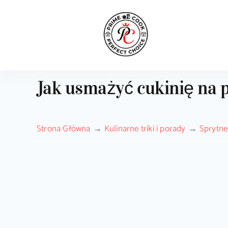
Skip
to
content
Jak usmażyć cukinię na 
Strona Główna
Kulinarne triki i porady
Sprytne