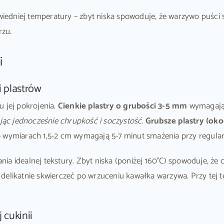
dniej temperatury – zbyt niska spowoduje, że warzywo puści so
rzu.
i
 plastrów
u jej pokrojenia.
Cienkie plastry o grubości 3-5 mm
wymagają 
ując jednocześnie chrupkość i soczystość
.
Grubsze plastry (oko
ii o wymiarach 1,5-2 cm wymagają 5-7 minut smażenia przy regul
 idealnej tekstury. Zbyt niska (poniżej 160°C) spowoduje, że cu
 delikatnie skwierczeć po wrzuceniu kawałka warzywa. Przy tej
 cukinii