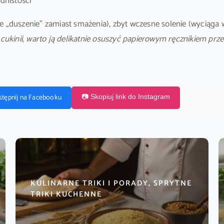
dnistości
e „duszenie” zamiast smażenia), zbyt wczesne solenie (wyciąga 
cukinii, warto ją delikatnie osuszyć papierowym ręcznikiem p
stępnij na Facebooku
📷 Skopiuj link do Instagram
KULINARNE TRIKI I PORADY, SPRYTNE
TRIKI KUCHENNE