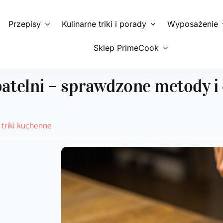
Przepisy
Kulinarne triki i porady
Wyposażenie
Sklep PrimeCook
patelni – sprawdzone metody i
 triki kuchenne