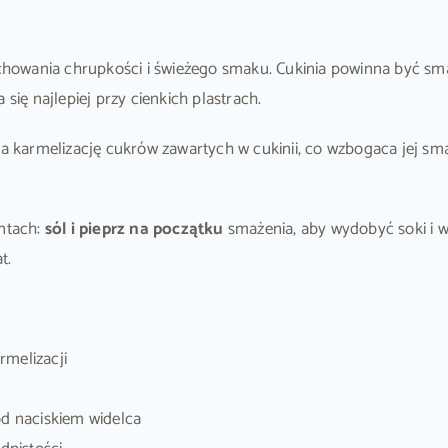
chowania chrupkości i świeżego smaku. Cukinia powinna być s
ę najlepiej przy cienkich plastrach.
a karmelizację cukrów zawartych w cukinii, co wzbogaca jej sm
ntach:
sól i pieprz na początku
smażenia, aby wydobyć soki i 
t.
rmelizacji
od naciskiem widelca