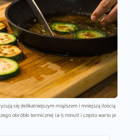
yzują się delikatniejszym miąższem i mniejszą ilością
go obróbki termicznej (4-5 minut) i często warto je