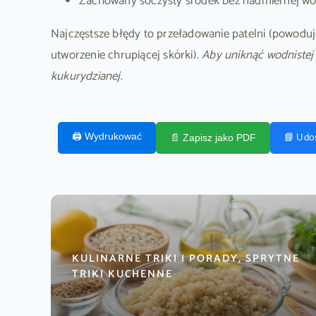
Zachowany soczysty środek bez nadmiernej wo
Najczęstsze błędy to przeładowanie patelni (powoduj
utworzenie chrupiącej skórki).
Aby uniknąć wodnistej 
kukurydzianej
.
📘 Udo
🖨️ Wydrukować
📄 Zapisz jako PDF
KULINARNE TRIKI I PORADY, SPRYTNE
TRIKI KUCHENNE