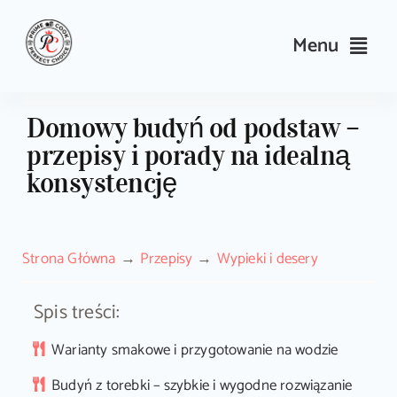
Skip
to
Menu
content
Przepisy
Domowy budyń od podstaw –
przepisy i porady na idealną
Kulinarne triki i porady
konsystencję
Wyposażenie
Strona Główna
Przepisy
Wypieki i desery
Search
for:
Spis treści:
Sklep PrimeCook
Warianty smakowe i przygotowanie na wodzie
Budyń z torebki – szybkie i wygodne rozwiązanie