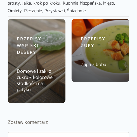
prosty
,
Jajka
,
krok po kroku
,
Kuchnia hiszpańska
,
Mięso
,
Omlety
,
Pieczenie
,
Przystawki
,
Śniadanie
PRZEPISY,
PRZEPISY,
WYPIEKI I
ZUPY
DESERY
Zupa z bobu
Domowe lizaki z
cukru – kolorowe
słodkości na
patyku
Zostaw komentarz
Comment