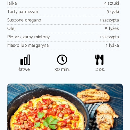
Jajka
4 sztuki
Tarty parmezan
3 łyżki
Suszone oregano
1 szczypta
Olej
5 łyżek
Pieprz czarny mielony
1 szczypta
Masło lub margaryna
1 łyżka
łatwe
30 min.
2 os.