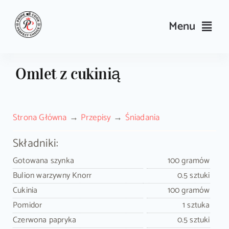
Skip
to
Menu
content
Przepisy
Omlet z cukinią
Kulinarne triki i porady
Strona Główna
Przepisy
Śniadania
Wyposażenie
Składniki:
Search
Gotowana szynka
100 gramów
for:
Bulion warzywny Knorr
0.5 sztuki
Cukinia
100 gramów
Sklep PrimeCook
Pomidor
1 sztuka
Czerwona papryka
0.5 sztuki