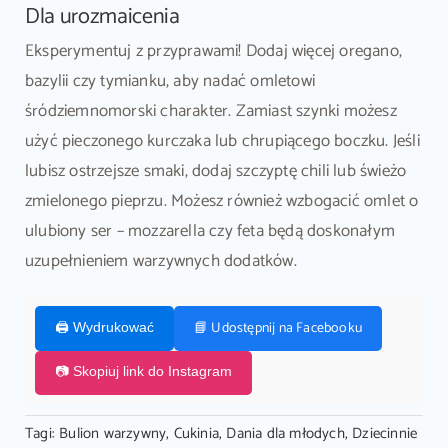
Dla urozmaicenia
Eksperymentuj z przyprawami! Dodaj więcej oregano,
bazylii czy tymianku, aby nadać omletowi
śródziemnomorski charakter. Zamiast szynki możesz
użyć pieczonego kurczaka lub chrupiącego boczku. Jeśli
lubisz ostrzejsze smaki, dodaj szczyptę chili lub świeżo
zmielonego pieprzu. Możesz również wzbogacić omlet o
ulubiony ser – mozzarella czy feta będą doskonałym
uzupełnieniem warzywnych dodatków.
📘 Udostępnij na Facebooku
🖨️ Wydrukować
📷 Skopiuj link do Instagram
Tagi:
Bulion warzywny
,
Cukinia
,
Dania dla młodych
,
Dziecinnie