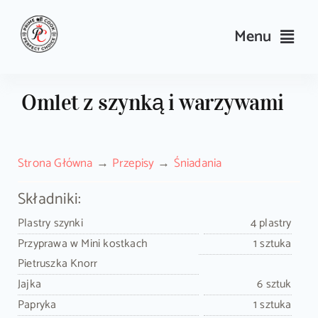
Skip
to
Menu
content
Przepisy
Omlet z szynką i warzywami
Kulinarne triki i porady
Strona Główna
Przepisy
Śniadania
Wyposażenie
Składniki:
Search
Plastry szynki
4 plastry
for:
Przyprawa w Mini kostkach
1 sztuka
Pietruszka Knorr
Sklep PrimeCook
Jajka
6 sztuk
Papryka
1 sztuka