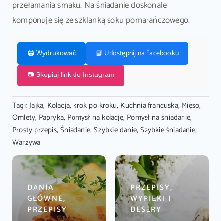
przełamania smaku. Na śniadanie doskonale
komponuje się ze szklanką soku pomarańczowego.
📘 Udostępnij na Facebooku
🖨️ Wydrukować
📷 Skopiuj link do Instagram
Tagi:
Jajka
,
Kolacja
,
krok po kroku
,
Kuchnia francuska
,
Mięso
,
Omlety
,
Papryka
,
Pomysł na kolację
,
Pomysł na śniadanie
,
Prosty przepis
,
Śniadanie
,
Szybkie danie
,
Szybkie śniadanie
,
Warzywa
DANIA
PRZEPISY,
GŁÓWNE,
WYPIEKI I
PRZEPISY
DESERY