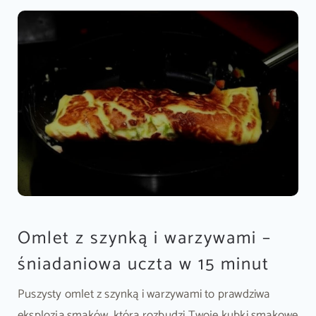
Omlet z szynką i warzywami –
śniadaniowa uczta w 15 minut
Puszysty omlet z szynką i warzywami to prawdziwa
eksplozja smaków, która rozbudzi Twoje kubki smakowe