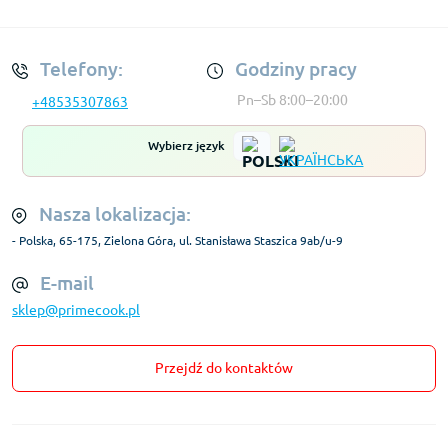
Regulamin Konta
Telefony:
Godziny pracy
Pn–Sb 8:00–20:00
+48535307863
Wybierz język
Nasza lokalizacja:
- Polska, 65-175, Zielona Góra, ul. Stanisława Staszica 9ab/u-9
E-mail
sklep@primecook.pl
Przejdź do kontaktów