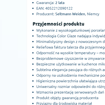
Gwarancja:
2 lata
EAN: 4052212090122
Producent:
Seltmann Weiden
, Niemcy
Przyjemności produktu
Wykonanie z wysokogatunkowej porcelan
Technologia Color Glaze nadająca indywi
Minimalistyczny design z nowoczesnym 
Reliefowa faktura talerza dla przyjemneg
Odporność na wysokie temperatury – moż
Bezproblemowe czyszczenie w zmywarce
Bezpieczne użytkowanie w kuchence mik
Subtelna elegancja pasująca do różnych ar
Odporny na uszkodzenia mechaniczne po
Higieniczna powierzchnia ułatwiająca utr
Uniwersalny rozmiar odpowiedni do różnyc
Wzmacnia prezentację serwowanych dań
Produkt objęty gwarancją producenta
Przyjazny dla środowiska materiał