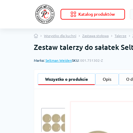
Katalog produktów
Wszystko dla kuchni
Zastawa stołowa
Talerze
Zestaw talerzy do sałatek S
Marka:
Seltman Weiden
SKU:
001.751302-Z
Wszystko o produkcie
Opis
O d