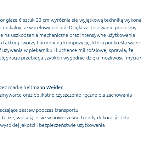
lor glaze 6 sztuk 23 cm wyróżnia się wyjątkową techniką wykon
i unikalny, akwarelowy odcień. Dzięki zastosowaniu porcelany
orne na uszkodzenia mechaniczne oraz intensywne użytkowanie.
wą fakturą tworzy harmonijną kompozycję, która podkreśla walor
używania w piekarniku i kuchence mikrofalowej sprawia, że
ielęgnacja przebiega szybko i wygodnie dzięki możliwości mycia
rzez markę
Seltmann Weiden
 zmywarce oraz delikatne czyszczenie ręczne dla zachowania
eczające zestaw podczas transportu
 Glaze, wpisujące się w nowoczesne trendy dekoracji stołu
 wysokiej jakości i bezpieczeństwie użytkowania