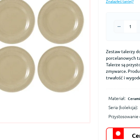
Znalazłeś taniej?
Zestaw talerzy do
porcelanowych ta
Talerze są przys
zmywarce. Produk
trwałość i wygod
Materiał:
Cerami
Seria (kolekcja):
Przystosowanie 
Ce