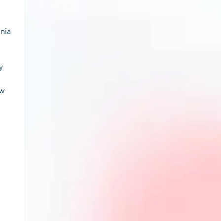
ania
y
 w