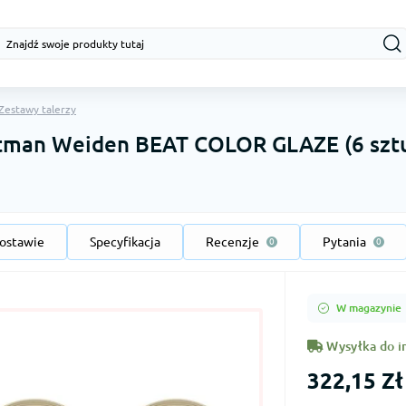
Zestawy talerzy
eltman Weiden BEAT COLOR GLAZE (6 sztu
ostawie
Specyfikacja
Recenzje
Pytania
0
0
W magazynie
Wysyłka do i
322,15 Zł