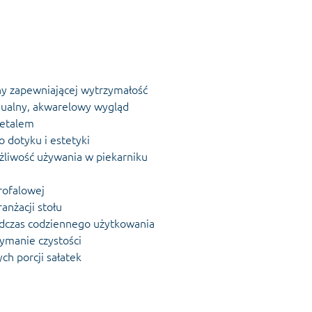
y zapewniającej wytrzymałość
dualny, akwarelowy wygląd
detalem
o dotyku i estetyki
liwość używania w piekarniku
rofalowej
anżacji stołu
dczas codziennego użytkowania
zymanie czystości
h porcji sałatek