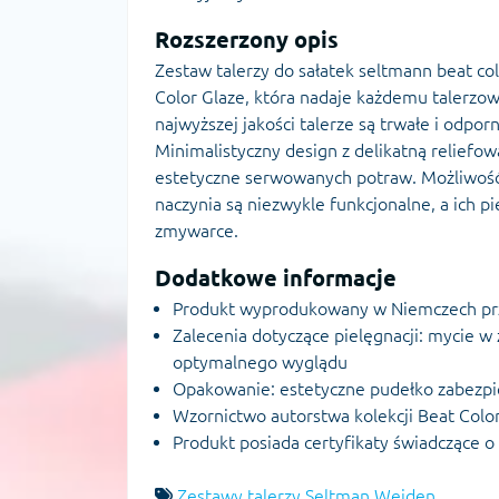
Rozszerzony opis
Zestaw talerzy do sałatek seltmann beat co
Color Glaze, która nadaje każdemu talerzow
najwyższej jakości talerze są trwałe i odp
Minimalistyczny design z delikatną reliefo
estetyczne serwowanych potraw. Możliwość 
naczynia są niezwykle funkcjonalne, a ich p
zmywarce.
Dodatkowe informacje
Produkt wyprodukowany w Niemczech p
Zalecenia dotyczące pielęgnacji: mycie w
optymalnego wyglądu
Opakowanie: estetyczne pudełko zabezpi
Wzornictwo autorstwa kolekcji Beat Color
Produkt posiada certyfikaty świadczące o
Zestawy talerzy Seltman Weiden