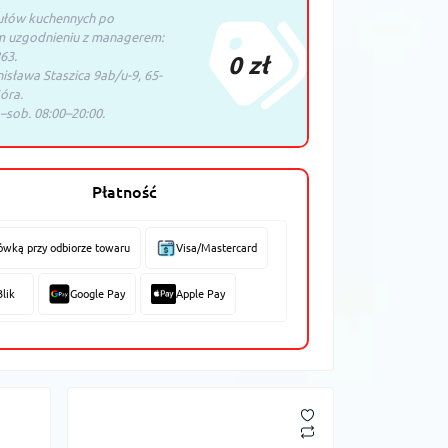
ułów kuchennych po
m uzgodnieniu z managerem:
63.
0 zł
nisława Staszica 9ab/u-9, 65-
óra.
–sob. 08:00–20:00.
Płatność
ówką przy odbiorze towaru
Visa/Mastercard
Blik
Google Pay
Apple Pay