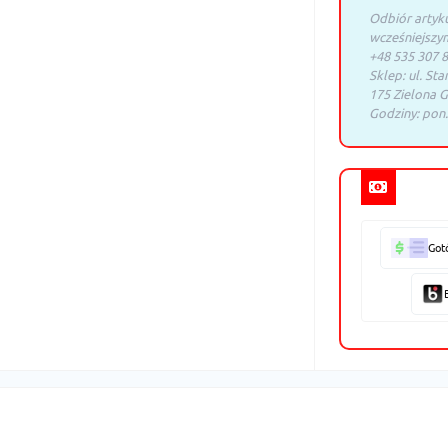
Odbiór artyk
wcześniejszy
+48 535 307 8
Sklep: ul. Sta
175 Zielona G
Godziny: pon.
Got