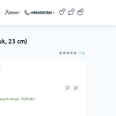
0
0
0
Klient
+48535307863
k, 23 cm)
0
nnych miast: DZISIAJ