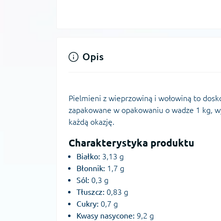
Opis
Pielmieni z wieprzowiną i wołowiną to dosko
zapakowane w opakowaniu o wadze 1 kg, wy
każdą okazję.
Charakterystyka produktu
Białko:
3,13 g
Błonnik:
1,7 g
Sól:
0,3 g
Tłuszcz:
0,83 g
Cukry:
0,7 g
Kwasy nasycone:
9,2 g