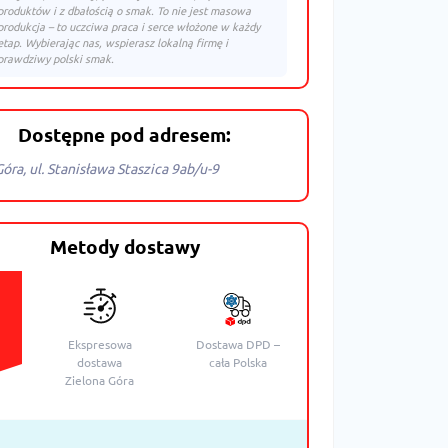
produktów i z dbałością o smak. To nie jest masowa
produkcja – to uczciwa praca i serce włożone w każdy
etap. Wybierając nas, wspierasz lokalną firmę i
prawdziwy polski smak.
Dostępne pod adresem:
Góra, ul. Stanisława Staszica 9ab/u-9
Metody dostawy
y
Ekspresowa
Dostawa DPD –
dostawa
cała Polska
Zielona Góra