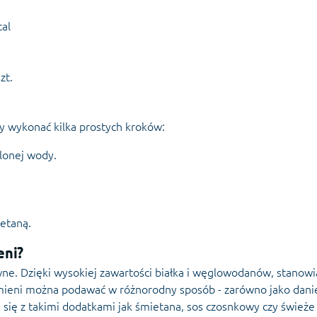
cal
zt.
y wykonać kilka prostych kroków:
lonej wody.
etaną.
eni?
ywne. Dzięki wysokiej zawartości białka i węglowodanów, stanowi
lmieni można podawać w różnorodny sposób - zarówno jako dani
 się z takimi dodatkami jak śmietana, sos czosnkowy czy świeże