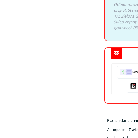
Odbiór mrożo
przy ul. Stani
175 Zielona G
Sklep czynny
godzinach 08:
Got
Rodzaj dania:
Pi
Z mięsem:
Z wi