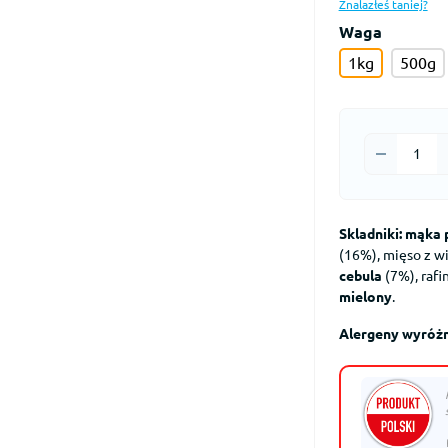
Znalazłeś taniej?
Waga
1kg
500g
Skladniki: mąka 
(16%), mięso z w
cebula
(7%), rafi
mielony
.
Alergeny wyróżn