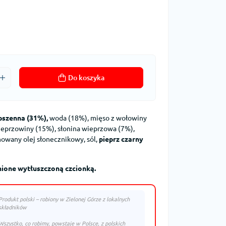
Do koszyka
pszenna (31%),
woda (18%), mięso z wołowiny
ieprzowiny (15%), słonina wieprzowa (7%),
nowany olej słonecznikowy, sól,
pieprz czarny
ione wytłuszczoną czcionką.
Produkt polski – robiony w Zielonej Górze z lokalnych
składników
Wszystko, co robimy, powstaje w Polsce, z polskich