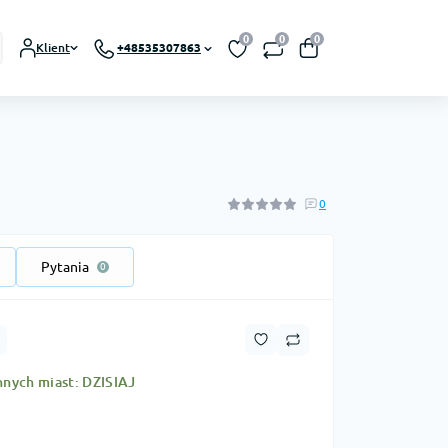
0
0
0
Klient
+48535307863
0
Pytania
0
nnych miast: DZISIAJ