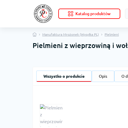
Katalog produktów
Manufaktura Mrożonek (Wysyłka PL)
Pielmieni
Pielmieni z wieprzowiną i wo
Wszystko o produkcie
Opis
O d