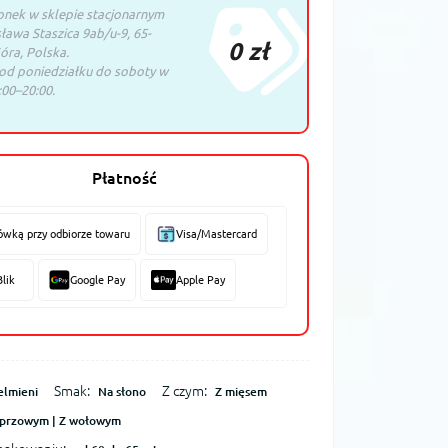
nek w sklepie stacjonarnym
sława Staszica 9ab/u-9, 65-
0 zł
óra, Polska.
 od poniedziałku do soboty w
00–20:00.
Płatność
ówką przy odbiorze towaru
Visa/Mastercard
Blik
Google Pay
Apple Pay
Smak:
Z czym:
elmieni
Na słono
Z mięsem
eprzowym | Z wołowym