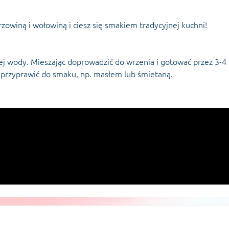
rzowiną i wołowiną i ciesz się smakiem tradycyjnej kuchni!
j wody. Mieszając doprowadzić do wrzenia i gotować przez 3-4
przyprawić do smaku, np. masłem lub śmietaną.