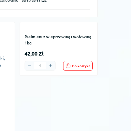
opakowaniu:
od 60 do 65 szt.
Pielmieni z wieprzowiną i wołowiną
1kg
42,00 Zł
ki,
a
Do koszyka