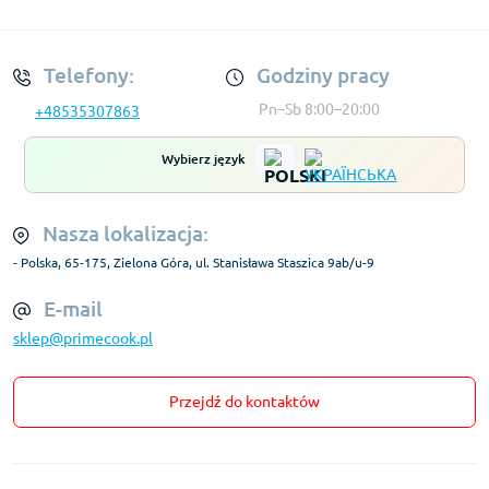
Regulamin Konta
Telefony:
Godziny pracy
Pn–Sb 8:00–20:00
+48535307863
Wybierz język
Nasza lokalizacja:
- Polska, 65-175, Zielona Góra, ul. Stanisława Staszica 9ab/u-9
E-mail
sklep@primecook.pl
Przejdź do kontaktów