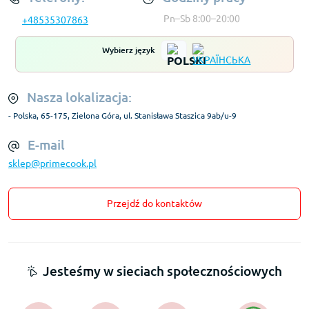
Pn–Sb 8:00–20:00
+48535307863
Wybierz język
Nasza lokalizacja:
- Polska, 65-175, Zielona Góra, ul. Stanisława Staszica 9ab/u-9
E-mail
sklep@primecook.pl
Przejdź do kontaktów
Jesteśmy w sieciach społecznościowych