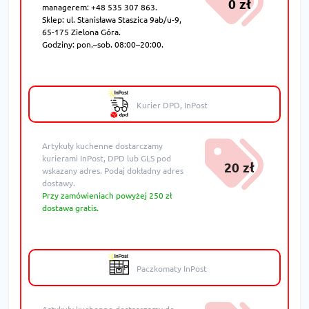
0 zł
managerem: +48 535 307 863.
Sklep: ul. Stanisława Staszica 9ab/u-9,
65-175 Zielona Góra.
Godziny: pon.–sob. 08:00–20:00.
Kurier DPD, InPost
Artykuły kuchenne dostarczamy
kurierami InPost, DPD lub GLS pod
20 zł
wskazany adres. Podaj dokładny adres
dostawy.
Przy zamówieniach powyżej 250 zł
dostawa gratis.
Paczkomaty InPost