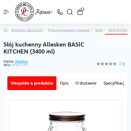
0
Klient
Słoje kuchenn
Wszystko dla kuchni
Przechowywanie żywności
Słoiki
Słój kuchenny Allesken BASIC
KITCHEN (3400 ml)
Marka:
Allesken
0
SKU:
HTID7543
Wszystko o produkcie
Opis
O dostawie
Specyfikacja