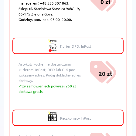
0 zł
managerem: +48 535 307 863.
Sklep: ul. Stanisława Staszica 9ab/u-9,
65-175 Zielona Góra.
Godziny: pon.–sob. 08:00–20:00.
Kurier DPD, InPost
Artykuły kuchenne dostarczamy
kurierami InPost, DPD lub GLS pod
20 zł
wskazany adres. Podaj dokładny adres
dostawy.
Przy zamówieniach powyżej 250 zł
dostawa gratis.
Paczkomaty InPost