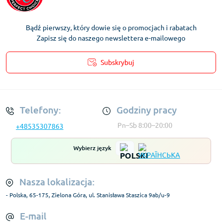
Bądź pierwszy, który dowie się o promocjach i rabatach
Zapisz się do naszego newslettera e-mailowego
Subskrybuj
Regulamin Konta
Telefony:
Godziny pracy
Pn–Sb 8:00–20:00
+48535307863
Wybierz język
Nasza lokalizacja:
- Polska, 65-175, Zielona Góra, ul. Stanisława Staszica 9ab/u-9
E-mail