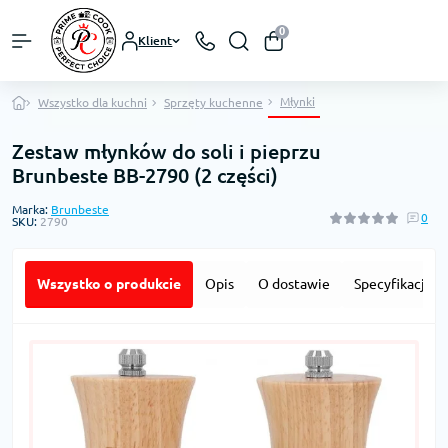
0
Klient
Młynki
Wszystko dla kuchni
Sprzęty kuchenne
Zestaw młynków do soli i pieprzu
Brunbeste BB-2790 (2 części)
Marka:
Brunbeste
0
SKU:
2790
Wszystko o produkcie
Opis
O dostawie
Specyfikacja