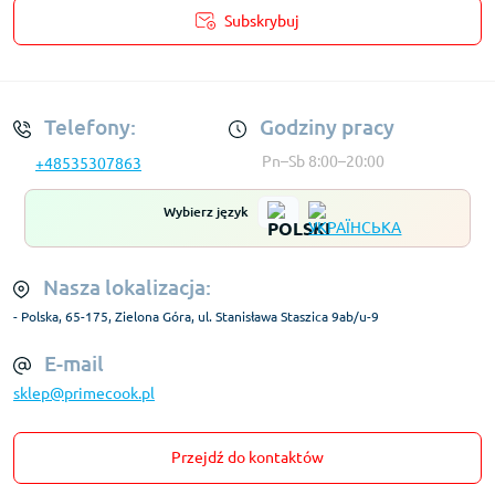
Subskrybuj
Regulamin Konta
Telefony:
Godziny pracy
Pn–Sb 8:00–20:00
+48535307863
Wybierz język
Nasza lokalizacja:
- Polska, 65-175, Zielona Góra, ul. Stanisława Staszica 9ab/u-9
E-mail
sklep@primecook.pl
Przejdź do kontaktów