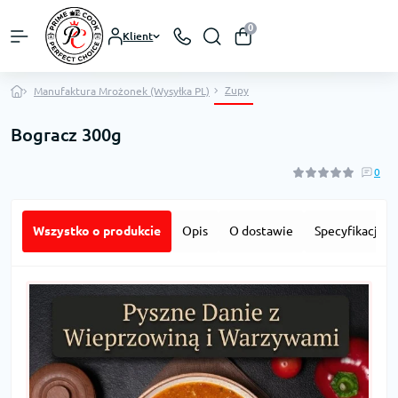
0
Klient
Zupy
Manufaktura Mrożonek (Wysyłka PL)
Bogracz 300g
0
Wszystko o produkcie
Opis
O dostawie
Specyfikacja