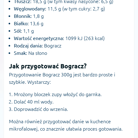
Tłuszcz:
18,5 g (w tym kwasy nasycone: 6,5 g)
Węglowodany:
11,5 g (w tym cukry: 2,7 g)
Błonnik:
1,8 g
Białko:
13,6 g
Sól:
1,1 g
Wartość energetyczna:
1099 kJ (263 kcal)
Rodzaj dania:
Bogracz
Smak:
Na słono
Jak przygotować Bogracz?
Przygotowanie Bogracz 300g jest bardzo proste i
szybkie. Wystarczy:
Mrożony bloczek zupy włożyć do garnka.
Dolać 40 ml wody.
Doprowadzić do wrzenia.
Można również przygotować danie w kuchence
mikrofalowej, co znacznie ułatwia proces gotowania.