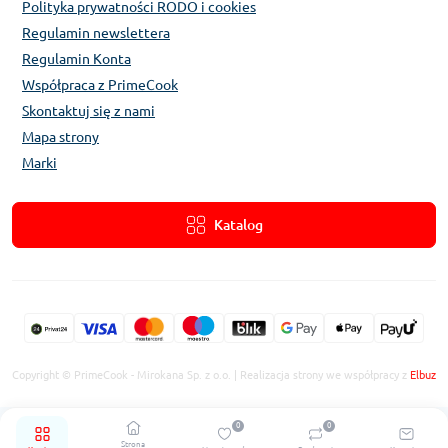
Polityka prywatności RODO i cookies
Regulamin newslettera
Regulamin Konta
Współpraca z PrimeCook
Skontaktuj się z nami
Mapa strony
Marki
Katalog
Copyright © PrimeCook - Mirokana Sp. z o.o. | Realizacja strony we współpracy z
Elbuz
0
0
Strona