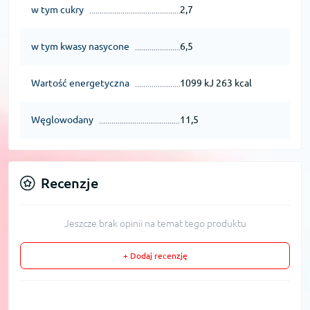
w tym cukry
2,7
w tym kwasy nasycone
6,5
Wartość energetyczna
1099 kJ 263 kcal
Węglowodany
11,5
Recenzje
Jeszcze brak opinii na temat tego produktu
+ Dodaj recenzję