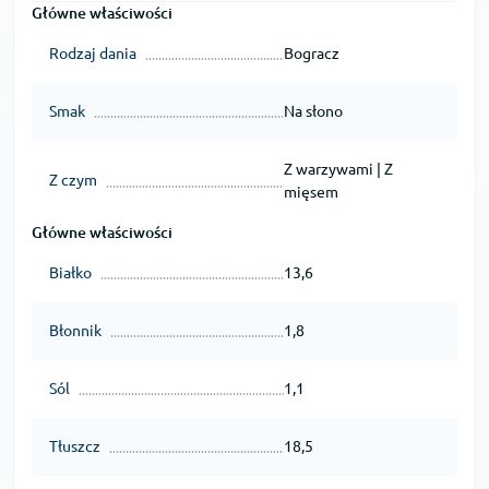
Główne właściwości
Rodzaj dania
Bogracz
Smak
Na słono
Z warzywami | Z
Z czym
mięsem
Główne właściwości
Białko
13,6
Błonnik
1,8
Sól
1,1
Tłuszcz
18,5