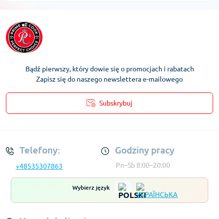
Bądź pierwszy, który dowie się o promocjach i rabatach
Zapisz się do naszego newslettera e-mailowego
Subskrybuj
Regulamin Konta
Telefony:
Godziny pracy
Pn–Sb 8:00–20:00
+48535307863
Wybierz język