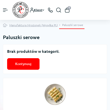
0
Klient
Paluszki serowe
Manufaktura Mrożonek (Wysyłka PL)
Paluszki serowe
Brak produktów w kategorii.
Kontynuuj