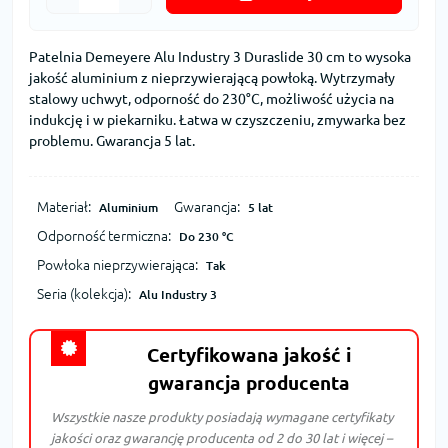
Patelnia Demeyere Alu Industry 3 Duraslide 30 cm to wysoka
jakość aluminium z nieprzywierającą powłoką. Wytrzymały
stalowy uchwyt, odporność do 230°C, możliwość użycia na
indukcję i w piekarniku. Łatwa w czyszczeniu, zmywarka bez
problemu. Gwarancja 5 lat.
Materiał:
Gwarancja:
Aluminium
5 lat
Odporność termiczna:
Do 230 °C
Powłoka nieprzywierająca:
Tak
Seria (kolekcja):
Alu Industry 3
Certyfikowana jakość i
gwarancja producenta
Wszystkie nasze produkty posiadają wymagane certyfikaty
jakości oraz gwarancję producenta od 2 do 30 lat i więcej –