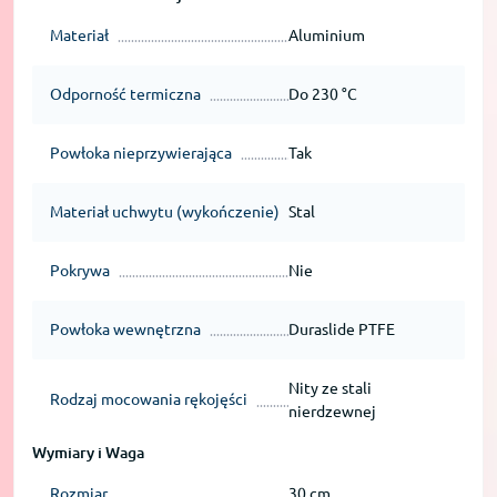
Materiał
Aluminium
Odporność termiczna
Do 230 °C
Powłoka nieprzywierająca
Tak
Materiał uchwytu (wykończenie)
Stal
Pokrywa
Nie
Powłoka wewnętrzna
Duraslide PTFE
Nity ze stali
Rodzaj mocowania rękojęści
nierdzewnej
Wymiary i Waga
Rozmiar
30 cm