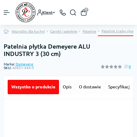
0
Klient
Patelnie tradycyjne
Wszystko dla kuchni
Garnki i patelnie
Patelnie
Patelnia płytka Demeyere ALU
INDUSTRY 3 (30 cm)
Marka:
Demeyere
0
SKU:
40851-444-0
Wszystko o produkcie
Opis
O dostawie
Specyfikacja