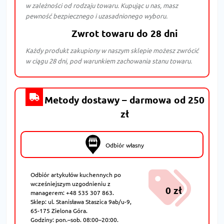
w zależności od rodzaju towaru. Kupując u nas, masz
pewność bezpiecznego i uzasadnionego wyboru.
Zwrot towaru do 28 dni
Każdy produkt zakupiony w naszym sklepie możesz zwrócić
w ciągu 28 dni, pod warunkiem zachowania stanu towaru.
Metody dostawy – darmowa od 250
zł
Odbiór własny
Odbiór artykułów kuchennych po
wcześniejszym uzgodnieniu z
0 zł
managerem: +48 535 307 863.
Sklep: ul. Stanisława Staszica 9ab/u-9,
65-175 Zielona Góra.
Godziny: pon.–sob. 08:00–20:00.