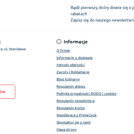
Bądź pierwszy, który dowie się o 
rabatach
Zapisz się do naszego newslette
Regulamin Konta
:
Informacje
a, ul. Stanisława
O firmie
Informacje o dostawie
Metody płatności
Zwroty i Reklamacje
Blog kulinarny
Regulamin sklepu
tów
Polityka prywatności RODO i cookies
Regulamin newslettera
Regulamin Konta
Współpraca z PrimeCook
Skontaktuj się z nami
Mapa strony