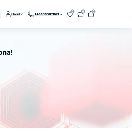
0
0
0
Klient
+48535307863
ona!