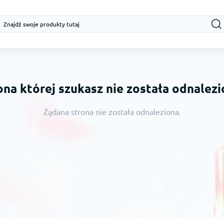
ona której szukasz nie została odnalezi
Żądana strona nie została odnaleziona.