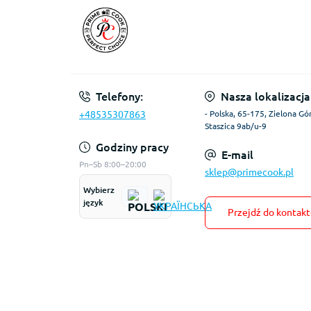
Telefony:
Nasza lokalizacja
+48535307863
- Polska, 65-175, Zielona Gór
Staszica 9ab/u-9
Godziny pracy
E-mail
Pn–Sb 8:00–20:00
sklep@primecook.pl
Wybierz
język
Przejdź do kontak