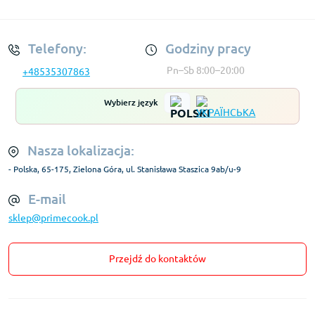
Regulamin Konta
Telefony:
Godziny pracy
Pn–Sb 8:00–20:00
+48535307863
Wybierz język
Nasza lokalizacja:
- Polska, 65-175, Zielona Góra, ul. Stanisława Staszica 9ab/u-9
E-mail
sklep@primecook.pl
Przejdź do kontaktów