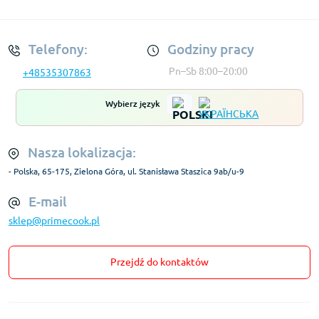
Regulamin Konta
Telefony:
Godziny pracy
Pn–Sb 8:00–20:00
+48535307863
Wybierz język
Nasza lokalizacja:
- Polska, 65-175, Zielona Góra, ul. Stanisława Staszica 9ab/u-9
E-mail
sklep@primecook.pl
Przejdź do kontaktów