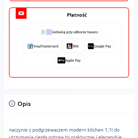
Płatność
Gotówką przy odbiorze towaru
Visa/Mastercard
Blik
Google Pay
Apple Pay
Opis
naczynie z podgrzewaczem modern kitchen 1,1l do
utrzymania ciepła potraw to praktyczne i eleganckie