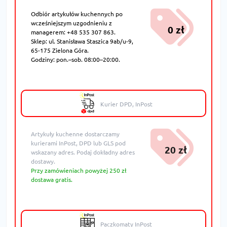
Odbiór artykułów kuchennych po
wcześniejszym uzgodnieniu z
0 zł
managerem: +48 535 307 863.
Sklep: ul. Stanisława Staszica 9ab/u-9,
65-175 Zielona Góra.
Godziny: pon.–sob. 08:00–20:00.
Kurier DPD, InPost
Artykuły kuchenne dostarczamy
kurierami InPost, DPD lub GLS pod
20 zł
wskazany adres. Podaj dokładny adres
dostawy.
Przy zamówieniach powyżej 250 zł
dostawa gratis.
Paczkomaty InPost