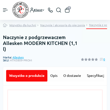
0
Klient
Naczynia z po
Wszystko dla kuchni
Naczynie i akcesoria do pieczenia
Naczynie z podgrzewaczem
Allesken MODERN KITCHEN (1,1
l)
Marka:
Allesken
0
SKU:
HTN5809-PROM
Wszystko o produkcie
Opis
O dostawie
Specyfikacja