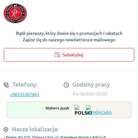
Bądź pierwszy, który dowie się o promocjach i rabatach
Zapisz się do naszego newslettera e-mailowego
Subskrybuj
Regulamin Konta
Telefony:
Godziny pracy
Pn–Sb 8:00–20:00
+48535307863
Wybierz język
Nasza lokalizacja:
- Polska, 65-175, Zielona Góra, ul. Stanisława Staszica 9ab/u-9