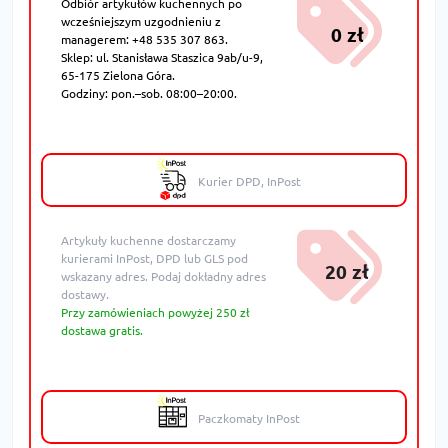
Odbiór artykułów kuchennych po
wcześniejszym uzgodnieniu z
0 zł
managerem: +48 535 307 863.
Sklep: ul. Stanisława Staszica 9ab/u-9,
65-175 Zielona Góra.
Godziny: pon.–sob. 08:00–20:00.
Kurier DPD, InPost
Artykuły kuchenne dostarczamy
kurierami InPost, DPD lub GLS pod
20 zł
wskazany adres. Podaj dokładny adres
dostawy.
Przy zamówieniach powyżej 250 zł
dostawa gratis.
Paczkomaty InPost