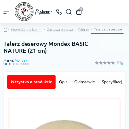
0
Klient
Talerze deserowe
Wszystko dla kuchni
Zastawa stołowa
Talerze
Talerz deserowy Mondex BASIC
NATURE (21 cm)
Marka:
Mondex
0
SKU:
HTNB5448
Wszystko o produkcie
Opis
O dostawie
Specyfikacja