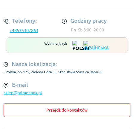
Regulamin Konta
Telefony:
Godziny pracy
Pn–Sb 8:00–20:00
+48535307863
Wybierz język
Nasza lokalizacja:
- Polska, 65-175, Zielona Góra, ul. Stanisława Staszica 9ab/u-9
E-mail
sklep@primecook.pl
Przejdź do kontaktów