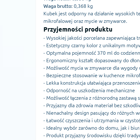
Waga brutto:
0,368 kg
Kubek jest odporny na działanie wysokich 
mikrofalowej oraz mycie w zmywarce.
Przyjemności produktu
- Wysokiej jakości porcelana zapewniająca t
- Estetyczny czarny kolor z unikalnym mo
- Optymalna pojemność 370 ml do codzien
- Ergonomiczny kształt dopasowany do dłon
- Możliwość mycia w zmywarce dla wygody
- Bezpieczne stosowanie w kuchence mikro
- Lekka konstrukcja ułatwiająca przenoszeni
- Odporność na uszkodzenia mechaniczne
- Możliwość łączenia z różnorodną zastawą 
- Przyjazny dla zdrowia materiał bez szkodli
- Nienachalny design pasujący do różnych w
- Łatwość czyszczenia i utrzymania w czystoś
- Idealny wybór zarówno do domu, jak i biur
- Produkt przyjazny środowisku dzięki trad