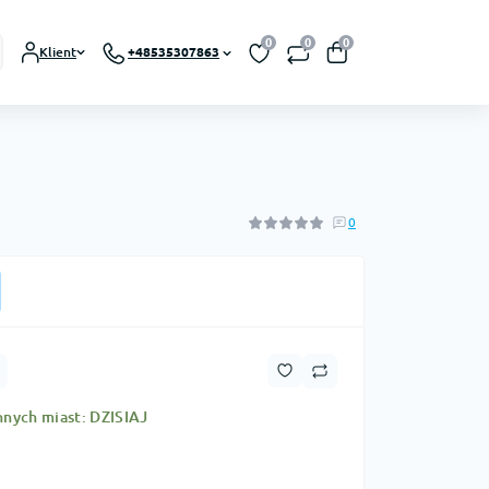
0
0
0
Klient
+48535307863
0
nnych miast: DZISIAJ