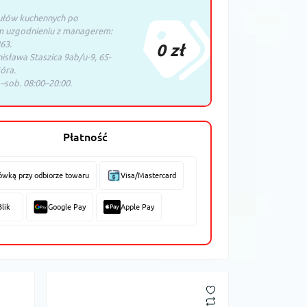
ułów kuchennych po
m uzgodnieniu z managerem:
63.
0 zł
nisława Staszica 9ab/u-9, 65-
óra.
–sob. 08:00–20:00.
Płatność
ówką przy odbiorze towaru
Visa/Mastercard
Blik
Google Pay
Apple Pay