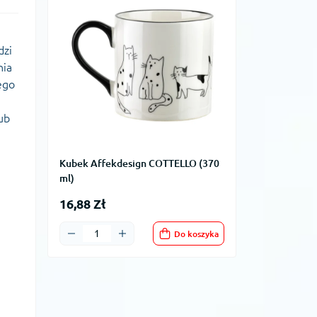
dzi
nia
ego
ub
Kubek Affekdesign COTTELLO (370
ml)
16,88 Zł
Do koszyka