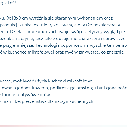
ą jakość
tku, 9x13x9 cm wyróżnia się starannym wykonaniem oraz
odukcji kubka jest nie tylko trwała, ale także bezpieczna w
ienia. Dzięki temu kubek zachowuje swój estetyczny wygląd prz
ozdabia naczynie, lecz także dodaje mu charakteru i sprawia, że
ię przyjemniejsze. Technologia odporności na wysokie temperat
ć w kuchence mikrofalowej oraz myć w zmywarce, co znacznie
warce, możliwość użycia kuchenki mikrofalowej
owania jednostkowego, podkreślając prostotę i funkcjonalność
ą w formie motywów kotów
normami bezpieczeństwa dla naczyń kuchennych