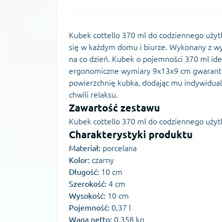
Kubek cottello 370 ml do codziennego użytk
się w każdym domu i biurze. Wykonany z wy
na co dzień. Kubek o pojemności 370 ml ide
ergonomiczne wymiary 9x13x9 cm gwarantu
powierzchnię kubka, dodając mu indywidualn
chwili relaksu.
Zawartość zestawu
Kubek cottello 370 ml do codziennego użyt
Charakterystyki produktu
Materiał:
porcelana
Kolor:
czarny
Długość:
10 cm
Szerokość:
4 cm
Wysokość:
10 cm
Pojemność:
0,37 l
Waga netto:
0,358 kg