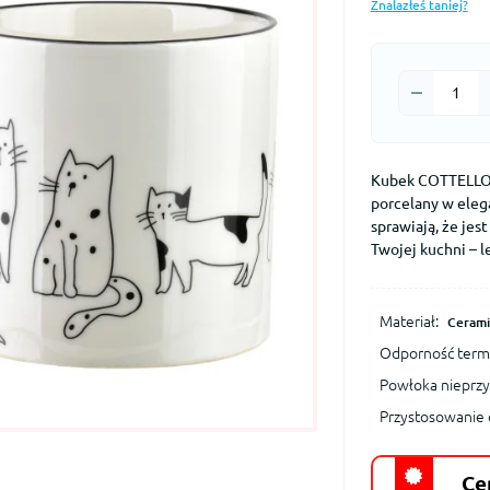
Znalazłeś taniej?
Kubek COTTELLO 
porcelany w ele
sprawiają, że je
Twojej kuchni – le
Materiał:
Cerami
Odporność termi
Powłoka nieprzy
Przystosowanie d
Ce