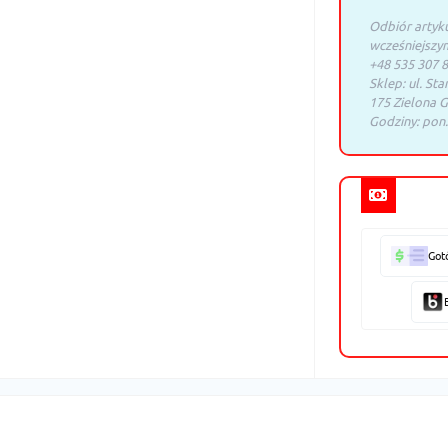
Odbiór artyk
wcześniejszy
+48 535 307 8
Sklep: ul. Sta
175 Zielona G
Godziny: pon.
Got