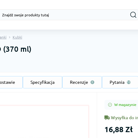
żanki
Kubki
 (370 ml)
ostawie
Specyfikacja
Recenzje
Pytania
0
10
W magazynie
Wysyłka do i
16,88 Zł