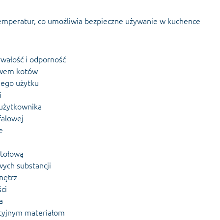
temperatur, co umożliwia bezpieczne używanie w kuchence
rwałość i odporność
tywem kotów
nego użytku
i
 użytkownika
falowej
e
stołową
wych substancji
nętrz
ci
a
ycyjnym materiałom