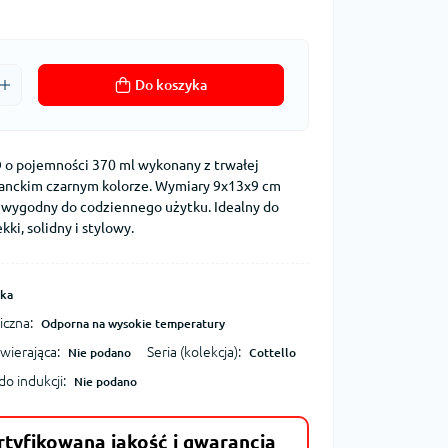
Do koszyka
o pojemności 370 ml wykonany z trwałej
ganckim czarnym kolorze. Wymiary 9x13x9 cm
st wygodny do codziennego użytku. Idealny do
kki, solidny i stylowy.
ka
czna:
Odporna na wysokie temperatury
wierająca:
Seria (kolekcja):
Nie podano
Cottello
o indukcji:
Nie podano
rtyfikowana jakość i gwarancja