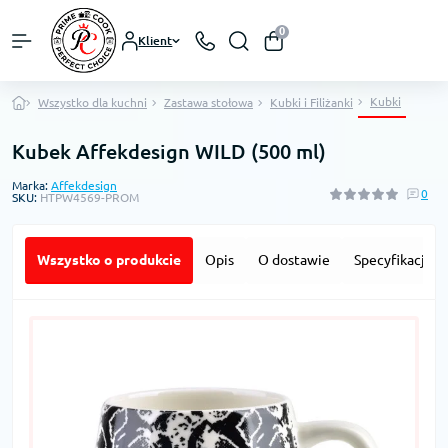
0
Klient
Kubki
Wszystko dla kuchni
Zastawa stołowa
Kubki i Filiżanki
Kubek Affekdesign WILD (500 ml)
Marka:
Affekdesign
0
SKU:
HTPW4569-PROM
Wszystko o produkcie
Opis
O dostawie
Specyfikacja