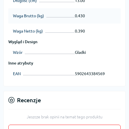
Długość (cm)
13.00
Waga Brutto (kg)
0.430
Waga Netto (kg)
0.390
Wygląd i Design
Wzór
Gładki
Inne atrybuty
EAN
5902643384569
Recenzje
Jeszcze brak opinii na temat tego produktu