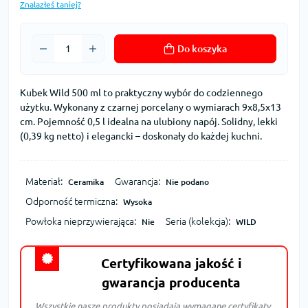
Znalazłeś taniej?
Do koszyka
Kubek Wild 500 ml to praktyczny wybór do codziennego
użytku. Wykonany z czarnej porcelany o wymiarach 9x8,5x13
cm. Pojemność 0,5 l idealna na ulubiony napój. Solidny, lekki
(0,39 kg netto) i elegancki – doskonały do każdej kuchni.
Materiał:
Gwarancja:
Ceramika
Nie podano
Odporność termiczna:
Wysoka
Powłoka nieprzywierająca:
Seria (kolekcja):
Nie
WILD
Certyfikowana jakość i
gwarancja producenta
Wszystkie nasze produkty posiadają wymagane certyfikaty