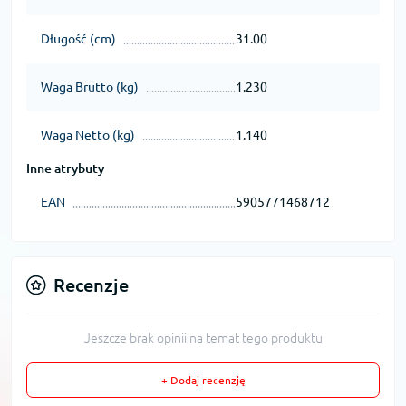
Długość (cm)
31.00
Waga Brutto (kg)
1.230
Waga Netto (kg)
1.140
Inne atrybuty
EAN
5905771468712
Recenzje
Jeszcze brak opinii na temat tego produktu
+ Dodaj recenzję