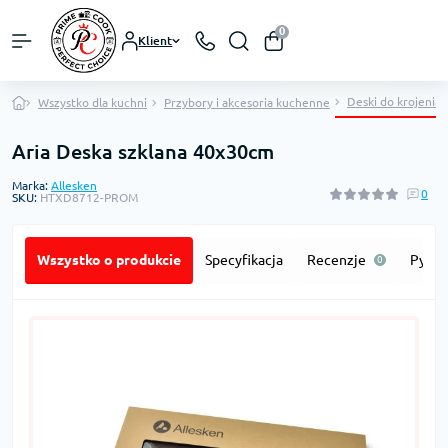
0
Klient
Deski do krojenia
Wszystko dla kuchni
Przybory i akcesoria kuchenne
Aria Deska szklana 40x30cm
Marka:
Allesken
0
SKU:
HTXD8712-PROM
Wszystko o produkcie
Specyfikacja
Recenzje
Pytan
0