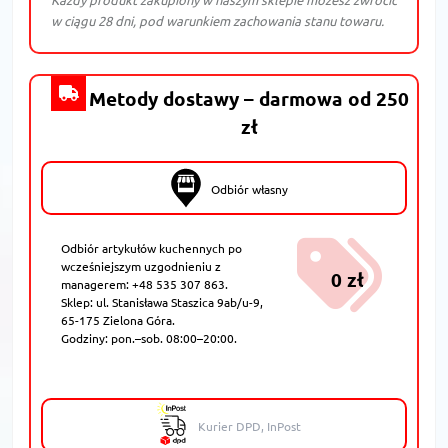
w ciągu 28 dni, pod warunkiem zachowania stanu towaru.
Metody dostawy – darmowa od 250
zł
Odbiór własny
Odbiór artykułów kuchennych po
wcześniejszym uzgodnieniu z
0 zł
managerem: +48 535 307 863.
Sklep: ul. Stanisława Staszica 9ab/u-9,
65-175 Zielona Góra.
Godziny: pon.–sob. 08:00–20:00.
Kurier DPD, InPost