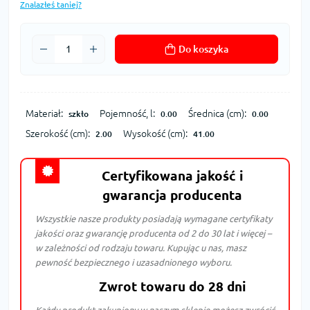
Znalazłeś taniej?
Do koszyka
Materiał:
Pojemność, l:
Średnica (cm):
szkło
0.00
0.00
Szerokość (cm):
Wysokość (cm):
2.00
41.00
Certyfikowana jakość i
gwarancja producenta
Wszystkie nasze produkty posiadają wymagane certyfikaty
jakości oraz gwarancję producenta od 2 do 30 lat i więcej –
w zależności od rodzaju towaru. Kupując u nas, masz
pewność bezpiecznego i uzasadnionego wyboru.
Zwrot towaru do 28 dni
Każdy produkt zakupiony w naszym sklepie możesz zwrócić