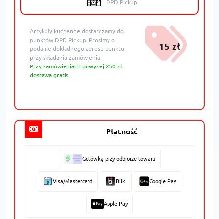
DPD Pickup
Artykuły kuchenne dostarczamy do
punktów DPD Pickup. Prosimy o
15 zł
podanie dokładnego adresu punktu
przy składaniu zamówienia.
Przy zamówieniach powyżej 250 zł
dostawa gratis.
Płatność
Gotówką przy odbiorze towaru
Visa/Mastercard
Blik
Google Pay
Apple Pay