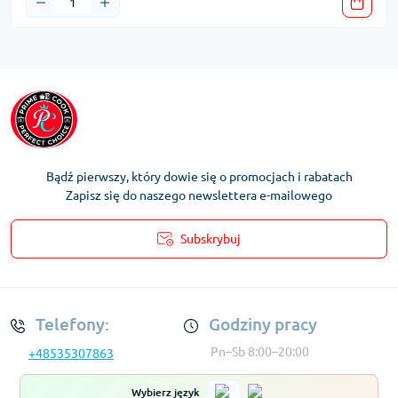
Bądź pierwszy, który dowie się o promocjach i rabatach
Zapisz się do naszego newslettera e-mailowego
Subskrybuj
Regulamin Konta
Telefony:
Godziny pracy
Pn–Sb 8:00–20:00
+48535307863
Wybierz język