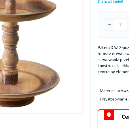
Znalazłeś taniej?
Patera DAZ 2-po
forma z drewna w
serwowania przeką
konstrukcji. Lekk
centralny elemen
Materiał:
Drewn
Przystosowanie 
Ce