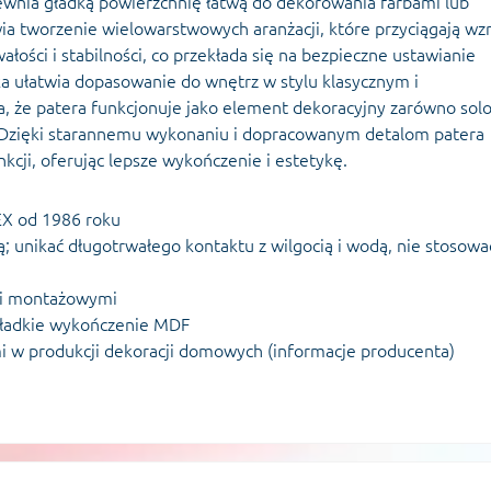
wnia gładką powierzchnię łatwą do dekorowania farbami lub
 tworzenie wielowarstwowych aranżacji, które przyciągają wzr
łości i stabilności, co przekłada się na bezpieczne ustawianie
ka ułatwia dopasowanie do wnętrz w stylu klasycznym i
, że patera funkcjonuje jako element dekoracyjny zarówno solo
i. Dzięki starannemu wykonaniu i dopracowanym detalom patera
cji, oferując lepsze wykończenie i estetykę.
EX od 1986 roku
ką; unikać długotrwałego kontaktu z wilgocią i wodą, nie stosowa
mi montażowymi
 gładkie wykończenie MDF
i w produkcji dekoracji domowych (informacje producenta)