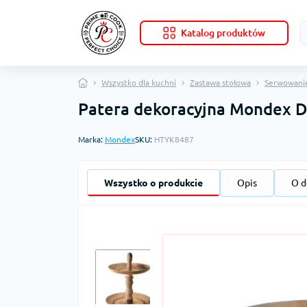
Katalog produktów
Wszystko dla kuchni
Zastawa stołowa
Serwowani
Patera dekoracyjna Mondex D
Marka:
Mondex
SKU:
HTYK8487
Wszystko o produkcie
Opis
O d