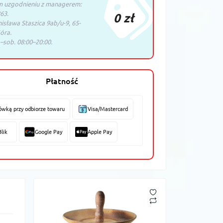
m uzgodnieniu z managerem:
63.
0 zł
nisława Staszica 9ab/u-9, 65-
óra.
–sob. 08:00–20:00.
Płatność
ówką przy odbiorze towaru
Visa/Mastercard
Blik
Google Pay
Apple Pay