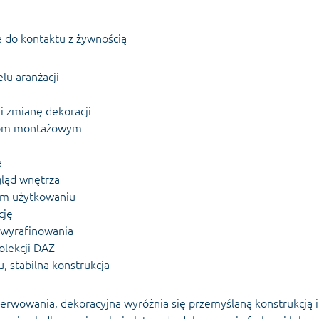
ie do kontaktu z żywnością
lu aranżacji
 i zmianę dekoracji
ntom montażowym
e
gląd wnętrza
nym użytkowaniu
cję
 wyrafinowania
olekcji DAZ
 stabilna konstrukcja
rwowania, dekoracyjna wyróżnia się przemyślaną konstrukcją i