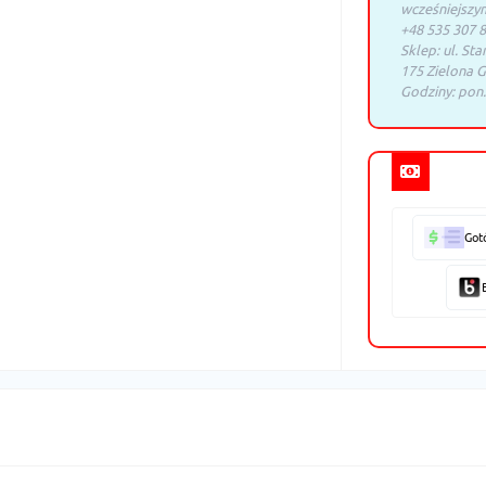
wcześniejszy
+48 535 307 8
Sklep: ul. Sta
175 Zielona G
Godziny: pon.
Got