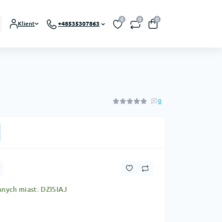
0
0
0
Klient
+48535307863
0
nnych miast: DZISIAJ