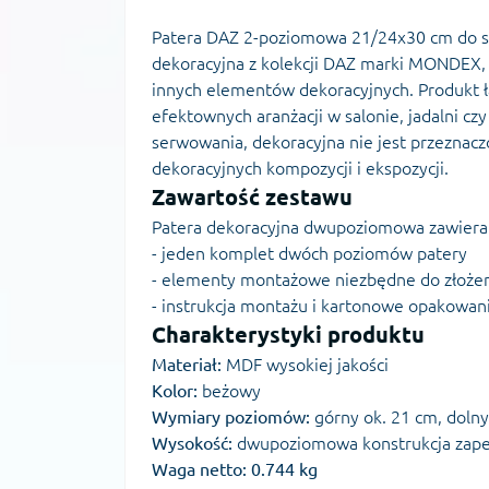
Patera DAZ 2-poziomowa 21/24x30 cm do s
dekoracyjna z kolekcji DAZ marki MONDEX,
innych elementów dekoracyjnych. Produkt łąc
efektownych aranżacji w salonie, jadalni 
serwowania, dekoracyjna nie jest przeznaczo
dekoracyjnych kompozycji i ekspozycji.
Zawartość zestawu
Patera dekoracyjna dwupoziomowa zawiera
- jeden komplet dwóch poziomów patery
- elementy montażowe niezbędne do złoże
- instrukcja montażu i kartonowe opakowan
Charakterystyki produktu
Materiał:
MDF wysokiej jakości
Kolor:
beżowy
Wymiary poziomów:
górny ok. 21 cm, doln
Wysokość:
dwupoziomowa konstrukcja zapew
Waga netto:
0.744 kg