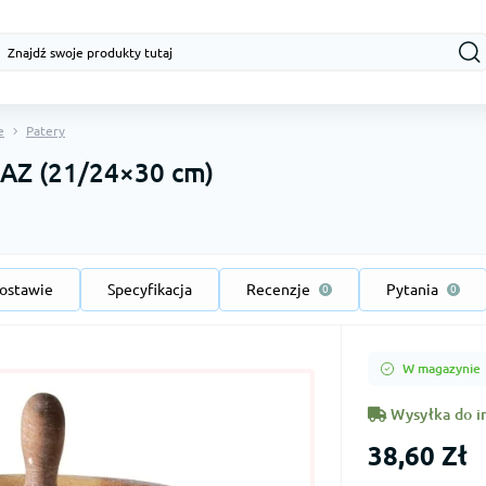
e
Patery
AZ (21/24×30 cm)
ostawie
Specyfikacja
Recenzje
Pytania
0
0
W magazynie
Wysyłka do i
38,60 Zł