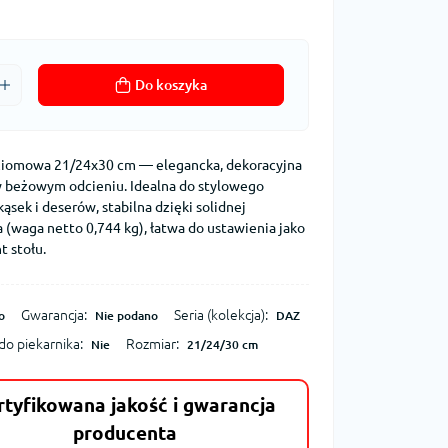
Do koszyka
ziomowa 21/24x30 cm — elegancka, dekoracyjna
 beżowym odcieniu. Idealna do stylowego
sek i deserów, stabilna dzięki solidnej
a (waga netto 0,744 kg), łatwa do ustawienia jako
t stołu.
Gwarancja:
Seria (kolekcja):
o
Nie podano
DAZ
do piekarnika:
Rozmiar:
Nie
21/24/30 cm
rtyfikowana jakość i gwarancja
producenta