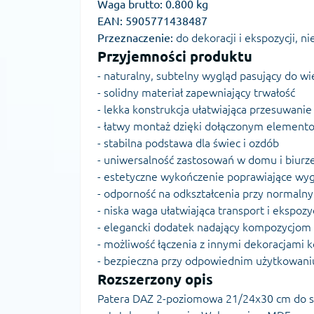
Waga brutto:
0.800 kg
EAN:
5905771438487
Przeznaczenie:
do dekoracji i ekspozycji, n
Przyjemności produktu
- naturalny, subtelny wygląd pasujący do wie
- solidny materiał zapewniający trwałość
- lekka konstrukcja ułatwiająca przesuwanie
- łatwy montaż dzięki dołączonym eleme
- stabilna podstawa dla świec i ozdób
- uniwersalność zastosowań w domu i biurz
- estetyczne wykończenie poprawiające wy
- odporność na odkształcenia przy normal
- niska waga ułatwiająca transport i ekspozy
- elegancki dodatek nadający kompozycjom
- możliwość łączenia z innymi dekoracjami k
- bezpieczna przy odpowiednim użytkowaniu,
Rozszerzony opis
Patera DAZ 2-poziomowa 21/24x30 cm do se