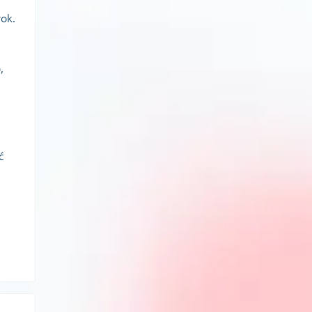
ok.
,
ć