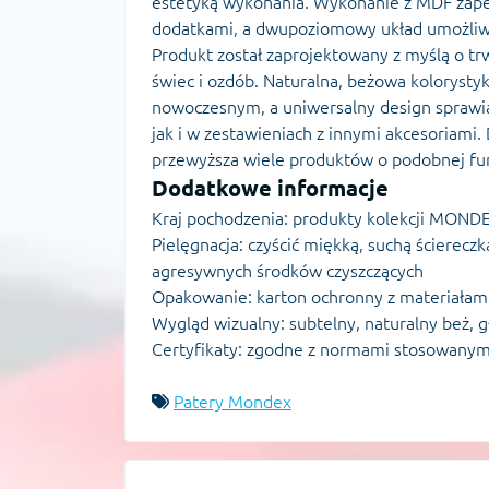
estetyką wykonania. Wykonanie z MDF zape
dodatkami, a dwupoziomowy układ umożliwia
Produkt został zaprojektowany z myślą o trwa
świec i ozdób. Naturalna, beżowa kolorysty
nowoczesnym, a uniwersalny design sprawia
jak i w zestawieniach z innymi akcesoriam
przewyższa wiele produktów o podobnej funk
Dodatkowe informacje
Kraj pochodzenia: produkty kolekcji MOND
Pielęgnacja: czyścić miękką, suchą ścierecz
agresywnych środków czyszczących
Opakowanie: karton ochronny z materiała
Wygląd wizualny: subtelny, naturalny beż,
Certyfikaty: zgodne z normami stosowanym
Patery Mondex