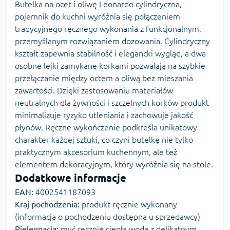
Butelka na ocet i oliwę Leonardo cylindryczna,
pojemnik do kuchni wyróżnia się połączeniem
tradycyjnego ręcznego wykonania z funkcjonalnym,
przemyślanym rozwiązaniem dozowania. Cylindryczny
kształt zapewnia stabilność i elegancki wygląd, a dwa
osobne lejki zamykane korkami pozwalają na szybkie
przełączanie między octem a oliwą bez mieszania
zawartości. Dzięki zastosowaniu materiałów
neutralnych dla żywności i szczelnych korków produkt
minimalizuje ryzyko utleniania i zachowuje jakość
płynów. Ręczne wykończenie podkreśla unikatowy
charakter każdej sztuki, co czyni butelkę nie tylko
praktycznym akcesorium kuchennym, ale też
elementem dekoracyjnym, który wyróżnia się na stole.
Dodatkowe informacje
EAN:
4002541187093
Kraj pochodzenia:
produkt ręcznie wykonany
(informacja o pochodzeniu dostępna u sprzedawcy)
Pielęgnacja:
myć ręcznie ciepłą wodą z delikatnym