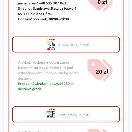
0 zł
managerem: +48 535 307 863.
Sklep: ul. Stanisława Staszica 9ab/u-9,
65-175 Zielona Góra.
Godziny: pon.–sob. 08:00–20:00.
Kurier DPD, InPost
Artykuły kuchenne dostarczamy
kurierami InPost, DPD lub GLS pod
20 zł
wskazany adres. Podaj dokładny adres
dostawy.
Przy zamówieniach powyżej 250 zł
dostawa gratis.
Paczkomaty InPost