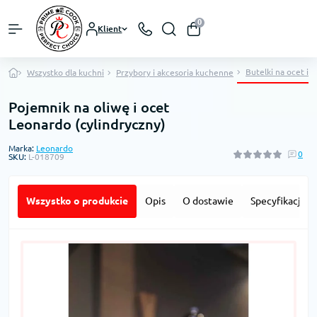
0
Klient
Butelki na ocet i o
Wszystko dla kuchni
Przybory i akcesoria kuchenne
Pojemnik na oliwę i ocet
Leonardo (cylindryczny)
Marka:
Leonardo
0
SKU:
L-018709
Wszystko o produkcie
Opis
O dostawie
Specyfikacja