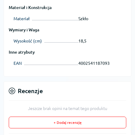
Materiał i Konstrukcja
Materiał
Szkło
Wymiary i Waga
Wysokość (cm)
18,5
Inne atrybuty
EAN
4002541187093
Recenzje
Jeszcze brak opinii na temat tego produktu
+ Dodaj recenzję