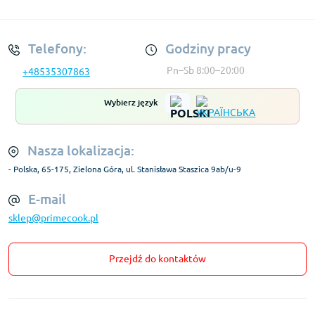
Regulamin Konta
Telefony:
Godziny pracy
Pn–Sb 8:00–20:00
+48535307863
Wybierz język
Nasza lokalizacja:
- Polska, 65-175, Zielona Góra, ul. Stanisława Staszica 9ab/u-9
E-mail
sklep@primecook.pl
Przejdź do kontaktów