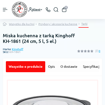
0
Klient
Tarki
Wszystko dla kuchni
Przybory i akcesoria kuchenne
Miska kuchenna z tarką Kinghoff
KH-1861 (24 cm, 5 l, 5 el.)
Marka:
Kinghoff
0
SKU:
KH-1861
Wszystko o produkcie
Opis
O dostawie
Specyfikacja