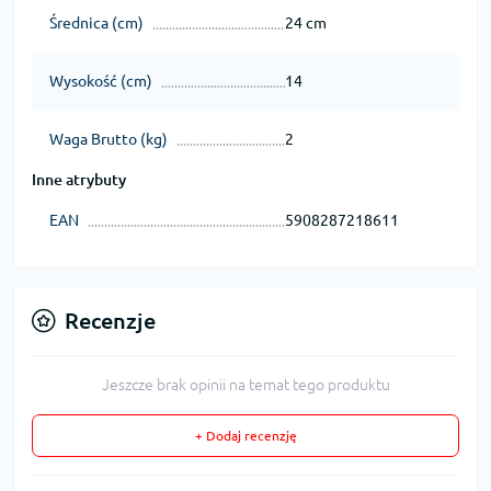
Średnica (cm)
24 cm
Wysokość (cm)
14
Waga Brutto (kg)
2
Inne atrybuty
EAN
5908287218611
Recenzje
Jeszcze brak opinii na temat tego produktu
+ Dodaj recenzję