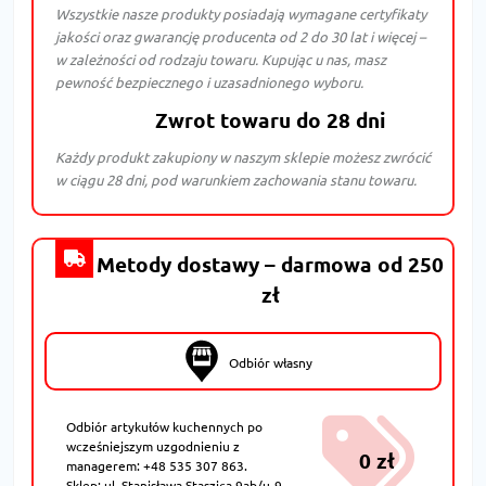
Wszystkie nasze produkty posiadają wymagane certyfikaty
jakości oraz gwarancję producenta od 2 do 30 lat i więcej –
w zależności od rodzaju towaru. Kupując u nas, masz
pewność bezpiecznego i uzasadnionego wyboru.
Zwrot towaru do 28 dni
Każdy produkt zakupiony w naszym sklepie możesz zwrócić
w ciągu 28 dni, pod warunkiem zachowania stanu towaru.
Metody dostawy – darmowa od 250
zł
Odbiór własny
Odbiór artykułów kuchennych po
wcześniejszym uzgodnieniu z
0 zł
managerem: +48 535 307 863.
Sklep: ul. Stanisława Staszica 9ab/u-9,