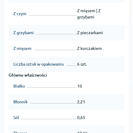
Z mięsem | Z
Z czym
grzybami
Z grzybami
Z pieczarkami
Z mięsem
Z kurczakiem
Liczba sztuk w opakowaniu
6 szt.
Główne właściwości
Białko
10
Błonnik
2,21
Sól
0,65