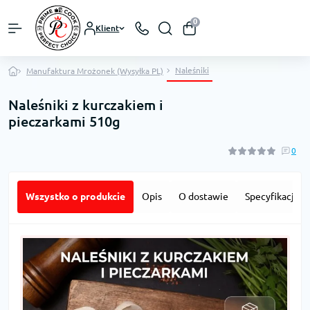
0
Klient
Naleśniki
Manufaktura Mrożonek (Wysyłka PL)
Naleśniki z kurczakiem i
pieczarkami 510g
0
Wszystko o produkcie
Opis
O dostawie
Specyfikacja