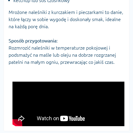
ketchup lub sos czosnkowy
Mrożone naleśniki z kurczakiem i pieczarkami to danie,
które łączy w sobie wygodę i doskonały smak, idealne
na każdą porę dnia.
Sposób przygotowania:
Rozmrozić naleśniki w temperaturze pokojowej i
podsmażyć na maśle lub oleju na dobrze rozgrzanej
patelni na małym ogniu, przewracając co jakiś czas.