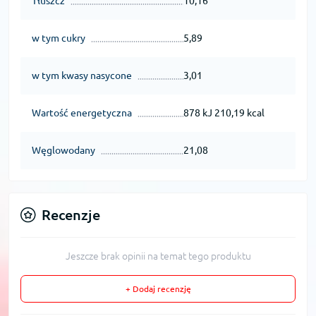
Tłuszcz
10,16
w tym cukry
5,89
w tym kwasy nasycone
3,01
Wartość energetyczna
878 kJ 210,19 kcal
Węglowodany
21,08
Recenzje
Jeszcze brak opinii na temat tego produktu
+ Dodaj recenzję