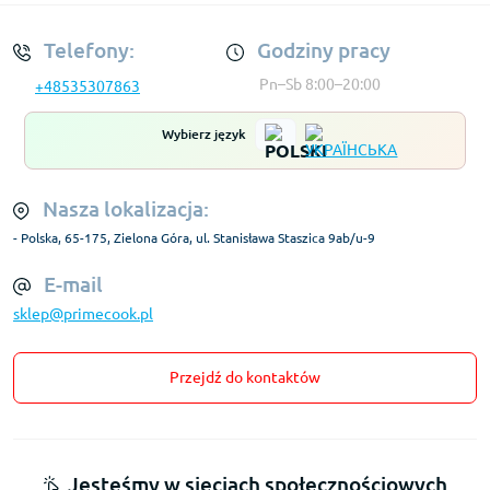
Telefony:
Godziny pracy
Pn–Sb 8:00–20:00
+48535307863
Wybierz język
Nasza lokalizacja:
- Polska, 65-175, Zielona Góra, ul. Stanisława Staszica 9ab/u-9
E-mail
sklep@primecook.pl
Przejdź do kontaktów
Jesteśmy w sieciach społecznościowych