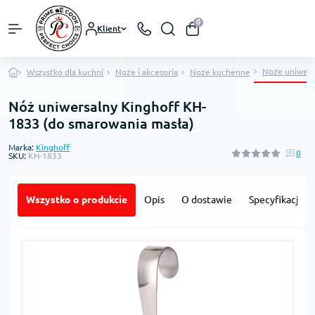
0
Klient
Noże uniwers
Wszystko dla kuchni
Noże i akcesoria
Noże kuchenne
Nóż uniwersalny Kinghoff KH-
1833 (do smarowania masła)
Marka:
Kinghoff
0
SKU:
KH-1833
Wszystko o produkcie
Opis
O dostawie
Specyfikacja