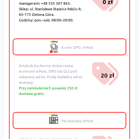
0 zł
managerem: +48 535 307 863.
Sklep: ul. Stanisława Staszica 9ab/u-9,
65-175 Zielona Góra.
Godziny: pon.–sob. 08:00–20:00.
Kurier DPD, InPost
Artykuły kuchenne dostarczamy
kurierami InPost, DPD lub GLS pod
20 zł
wskazany adres. Podaj dokładny adres
dostawy.
Przy zamówieniach powyżej 250 zł
dostawa gratis.
Paczkomaty InPost