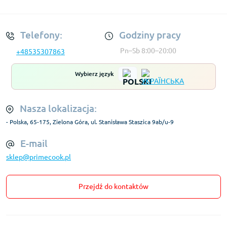
Regulamin Konta
Telefony:
Godziny pracy
Pn–Sb 8:00–20:00
+48535307863
Wybierz język
Nasza lokalizacja:
- Polska, 65-175, Zielona Góra, ul. Stanisława Staszica 9ab/u-9
E-mail
sklep@primecook.pl
Przejdź do kontaktów