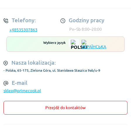
Regulamin Konta
Telefony:
Godziny pracy
Pn–Sb 8:00–20:00
+48535307863
Wybierz język
Nasza lokalizacja:
- Polska, 65-175, Zielona Góra, ul. Stanisława Staszica 9ab/u-9
E-mail
sklep@primecook.pl
Przejdź do kontaktów