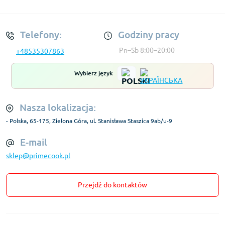
Regulamin Konta
Telefony:
Godziny pracy
Pn–Sb 8:00–20:00
+48535307863
Wybierz język
Nasza lokalizacja:
- Polska, 65-175, Zielona Góra, ul. Stanisława Staszica 9ab/u-9
E-mail
sklep@primecook.pl
Przejdź do kontaktów