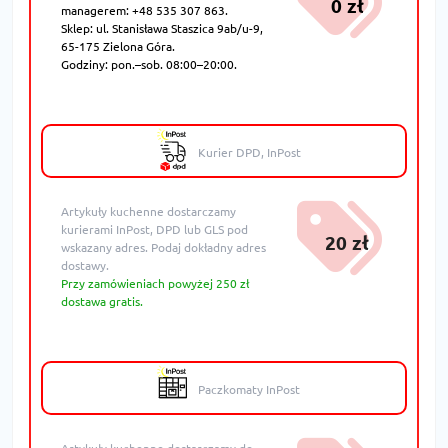
0 zł
managerem: +48 535 307 863.
Sklep: ul. Stanisława Staszica 9ab/u-9,
65-175 Zielona Góra.
Godziny: pon.–sob. 08:00–20:00.
Kurier DPD, InPost
Artykuły kuchenne dostarczamy
kurierami InPost, DPD lub GLS pod
20 zł
wskazany adres. Podaj dokładny adres
dostawy.
Przy zamówieniach powyżej 250 zł
dostawa gratis.
Paczkomaty InPost