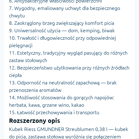
6. Antybakteryjne właściwości powierzchni
7. Wygodny, emaliowany uchwyt dla bezpiecznego
chwytu
8. Zaokrąglony brzeg zwiększający komfort picia
9. Uniwersalność użycia — dom, kemping, biwak
10. Trwałość i długowieczność przy odpowiedniej
pielęgnacji
11. Estetyczny, tradycyjny wygląd pasujący do różnych
zastaw stołowych
12. Bezpieczeństwo użytkowania przy różnych źródłach
ciepła
13. Odporność na neutralność zapachową — brak
przenoszenia aromatów
14. Możliwość stosowania do gorących napojów:
herbata, kawa, grzane wino, kakao
15. Łatwość przechowywania i transportu
Rozszerzony opis
Kubek Riess GMUNDNER Streublumen 0,38 l — kubek
do picia, zastawa stołowa wyróżnia się połączeniem