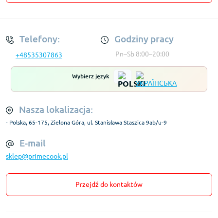
Regulamin Konta
Telefony:
Godziny pracy
Pn–Sb 8:00–20:00
+48535307863
Wybierz język
Nasza lokalizacja:
- Polska, 65-175, Zielona Góra, ul. Stanisława Staszica 9ab/u-9
E-mail
sklep@primecook.pl
Przejdź do kontaktów