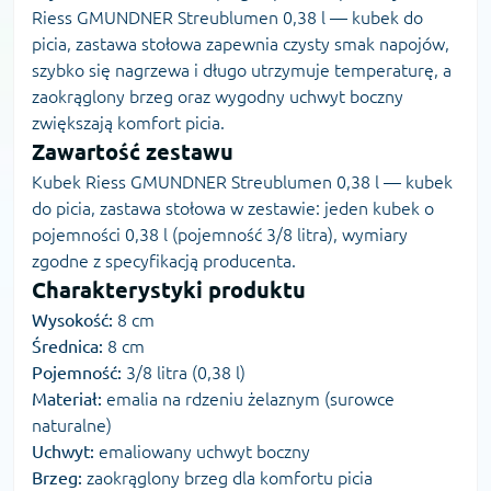
Riess GMUNDNER Streublumen 0,38 l — kubek do
picia, zastawa stołowa zapewnia czysty smak napojów,
szybko się nagrzewa i długo utrzymuje temperaturę, a
zaokrąglony brzeg oraz wygodny uchwyt boczny
zwiększają komfort picia.
Zawartość zestawu
Kubek Riess GMUNDNER Streublumen 0,38 l — kubek
do picia, zastawa stołowa w zestawie: jeden kubek o
pojemności 0,38 l (pojemność 3/8 litra), wymiary
zgodne z specyfikacją producenta.
Charakterystyki produktu
Wysokość:
8 cm
Średnica:
8 cm
Pojemność:
3/8 litra (0,38 l)
Materiał:
emalia na rdzeniu żelaznym (surowce
naturalne)
Uchwyt:
emaliowany uchwyt boczny
Brzeg:
zaokrąglony brzeg dla komfortu picia