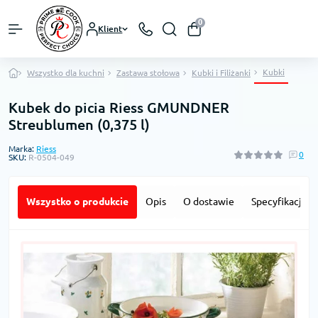
0
Klient
Kubki
Wszystko dla kuchni
Zastawa stołowa
Kubki i Filiżanki
Kubek do picia Riess GMUNDNER
Streublumen (0,375 l)
Marka:
Riess
0
SKU:
R-0504-049
Wszystko o produkcie
Opis
O dostawie
Specyfikacja