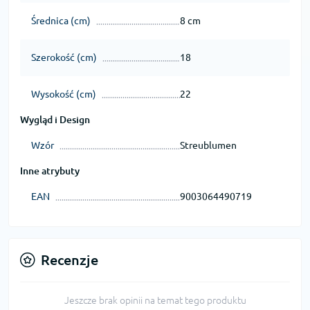
Średnica (cm)
8 cm
Szerokość (cm)
18
Wysokość (cm)
22
Wygląd i Design
Wzór
Streublumen
Inne atrybuty
EAN
9003064490719
Recenzje
Jeszcze brak opinii na temat tego produktu