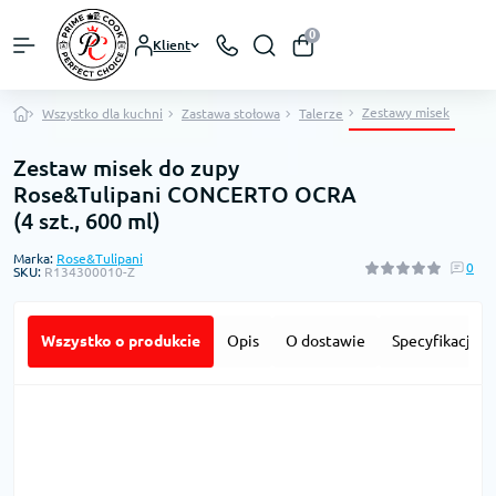
0
Klient
Zestawy misek
Wszystko dla kuchni
Zastawa stołowa
Talerze
Zestaw misek do zupy
Rose&Tulipani CONCERTO OCRA
(4 szt., 600 ml)
Marka:
Rose&Tulipani
0
SKU:
R134300010-Z
Wszystko o produkcie
Opis
O dostawie
Specyfikacja