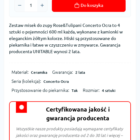
Do koszyka
Zestaw misek do zupy Rose&Tulipani Concerto Ocra to 4
sztuki o pojemności 600 ml każda, wykonane z kamionki w
eleganckim żółtym kolorze. Miski są przystosowane do
piekarnika i łatwe w czyszczeniu w zmywarce. Gwarancja
producenta UNITABLE wynosi 2 lata.
Materiał:
Gwarancja:
Ceramika
2 lata
Seria (kolekcja):
Concerto Ocra
Przystosowanie do piekarnika:
Rozmiar:
Tak
4 sztuki
Certyfikowana jakość i
gwarancja producenta
Wszystkie nasze produkty posiadają wymagane certyfikaty
jakości oraz gwarancję producenta od 2 do 30 lat i więcej –