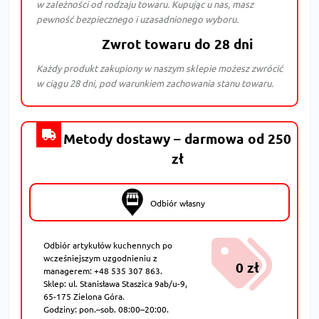
w zależności od rodzaju towaru. Kupując u nas, masz
pewność bezpiecznego i uzasadnionego wyboru.
Zwrot towaru do 28 dni
Każdy produkt zakupiony w naszym sklepie możesz zwrócić
w ciągu 28 dni, pod warunkiem zachowania stanu towaru.
Metody dostawy – darmowa od 250
zł
Odbiór własny
Odbiór artykułów kuchennych po
wcześniejszym uzgodnieniu z
0 zł
managerem: +48 535 307 863.
Sklep: ul. Stanisława Staszica 9ab/u-9,
65-175 Zielona Góra.
Godziny: pon.–sob. 08:00–20:00.