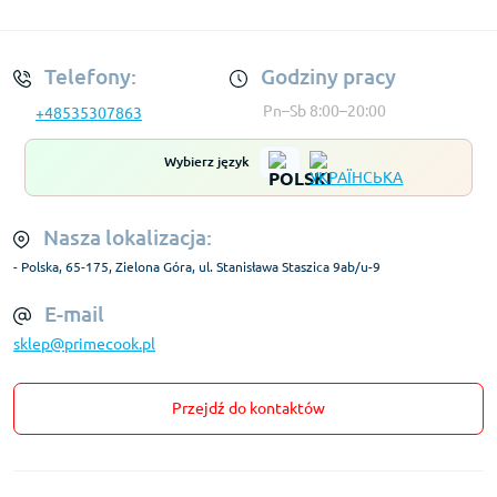
Regulamin Konta
Telefony:
Godziny pracy
Pn–Sb 8:00–20:00
+48535307863
Wybierz język
Nasza lokalizacja:
- Polska, 65-175, Zielona Góra, ul. Stanisława Staszica 9ab/u-9
E-mail
sklep@primecook.pl
Przejdź do kontaktów