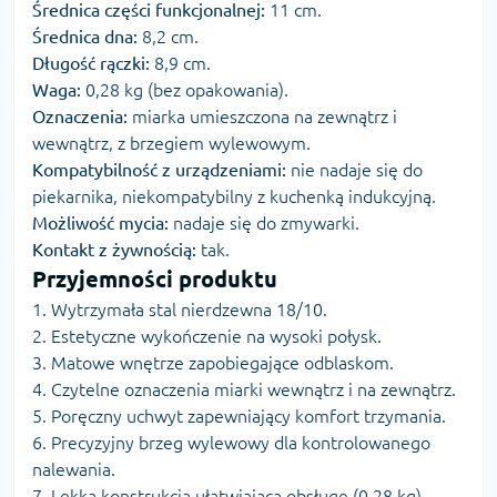
Średnica części funkcjonalnej:
11 cm.
Średnica dna:
8,2 cm.
Długość rączki:
8,9 cm.
Waga:
0,28 kg (bez opakowania).
Oznaczenia:
miarka umieszczona na zewnątrz i
wewnątrz, z brzegiem wylewowym.
Kompatybilność z urządzeniami:
nie nadaje się do
piekarnika, niekompatybilny z kuchenką indukcyjną.
Możliwość mycia:
nadaje się do zmywarki.
Kontakt z żywnością:
tak.
Przyjemności produktu
1. Wytrzymała stal nierdzewna 18/10.
2. Estetyczne wykończenie na wysoki połysk.
3. Matowe wnętrze zapobiegające odblaskom.
4. Czytelne oznaczenia miarki wewnątrz i na zewnątrz.
5. Poręczny uchwyt zapewniający komfort trzymania.
6. Precyzyjny brzeg wylewowy dla kontrolowanego
nalewania.
7. Lekka konstrukcja ułatwiająca obsługę (0,28 kg).