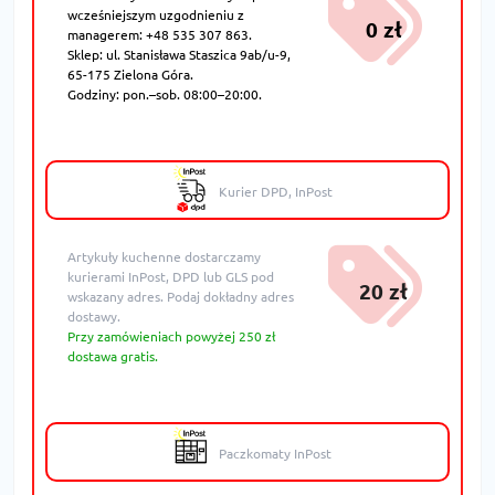
wcześniejszym uzgodnieniu z
0 zł
managerem: +48 535 307 863.
Sklep: ul. Stanisława Staszica 9ab/u-9,
65-175 Zielona Góra.
Godziny: pon.–sob. 08:00–20:00.
Kurier DPD, InPost
Artykuły kuchenne dostarczamy
kurierami InPost, DPD lub GLS pod
20 zł
wskazany adres. Podaj dokładny adres
dostawy.
Przy zamówieniach powyżej 250 zł
dostawa gratis.
Paczkomaty InPost