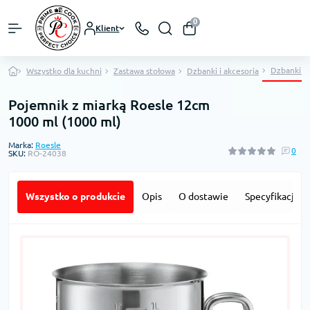
0
Klient
Dzbanki z
Wszystko dla kuchni
Zastawa stołowa
Dzbanki i akcesoria
Pojemnik z miarką Roesle 12cm
1000 ml (1000 ml)
Marka:
Roesle
0
SKU:
RO-24038
Wszystko o produkcie
Opis
O dostawie
Specyfikacja