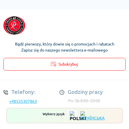
Bądź pierwszy, który dowie się o promocjach i rabatach
Zapisz się do naszego newslettera e-mailowego
Subskrybuj
Regulamin Konta
Telefony:
Godziny pracy
Pn–Sb 8:00–20:00
+48535307863
Wybierz język