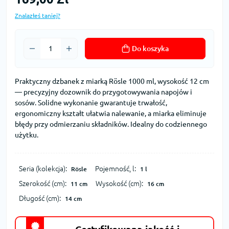
Znalazłeś taniej?
Do koszyka
Praktyczny dzbanek z miarką Rösle 1000 ml, wysokość 12 cm
— precyzyjny dozownik do przygotowywania napojów i
sosów. Solidne wykonanie gwarantuje trwałość,
ergonomiczny kształt ułatwia nalewanie, a miarka eliminuje
błędy przy odmierzaniu składników. Idealny do codziennego
użytku.
Seria (kolekcja):
Pojemność, l:
Rösle
1 l
Szerokość (cm):
Wysokość (cm):
11 cm
16 cm
Długość (cm):
14 cm