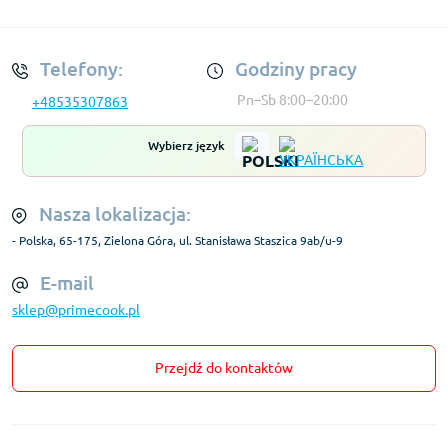
Regulamin Konta
Telefony:
Godziny pracy
Pn–Sb 8:00–20:00
+48535307863
Wybierz język
Nasza lokalizacja:
- Polska, 65-175, Zielona Góra, ul. Stanisława Staszica 9ab/u-9
E-mail
sklep@primecook.pl
Przejdź do kontaktów