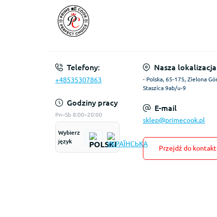
Telefony:
Nasza lokalizacja
+48535307863
- Polska, 65-175, Zielona Gór
Staszica 9ab/u-9
Godziny pracy
E-mail
Pn–Sb 8:00–20:00
sklep@primecook.pl
Wybierz
język
Przejdź do kontak