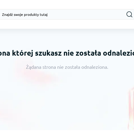
ona której szukasz nie została odnalezi
Żądana strona nie została odnaleziona.