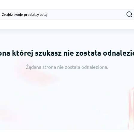
ona której szukasz nie została odnalezi
Żądana strona nie została odnaleziona.