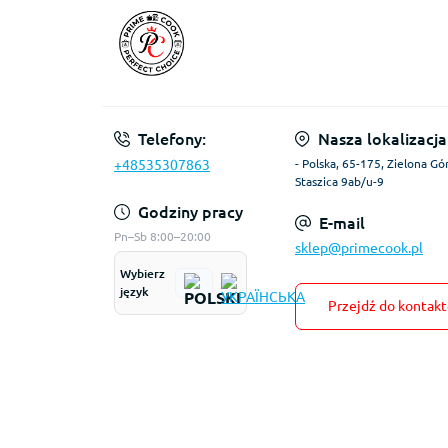
Telefony:
Nasza lokalizacja
+48535307863
- Polska, 65-175, Zielona Gór
Staszica 9ab/u-9
Godziny pracy
E-mail
Pn–Sb 8:00–20:00
sklep@primecook.pl
Wybierz
język
Przejdź do kontak