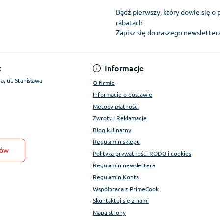
Bądź pierwszy, który dowie się o 
rabatach
Zapisz się do naszego newslette
Regulamin Konta
:
Informacje
a, ul. Stanisława
O firmie
Informacje o dostawie
Metody płatności
Zwroty i Reklamacje
Blog kulinarny
Regulamin sklepu
tów
Polityka prywatności RODO i cookies
Regulamin newslettera
Regulamin Konta
Współpraca z PrimeCook
Skontaktuj się z nami
Mapa strony