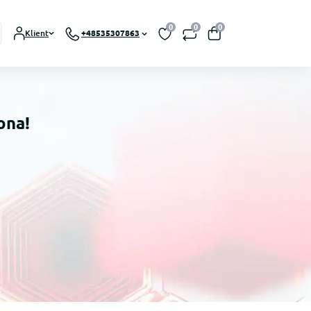
0
0
0
Klient
+48535307863
ona!