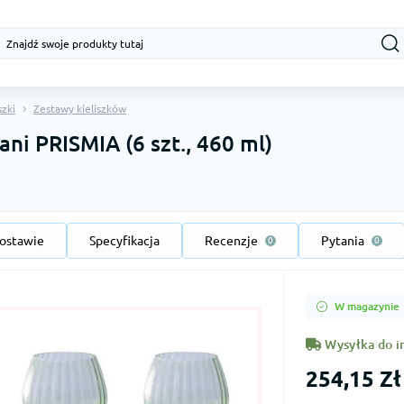
szki
Zestawy kieliszków
ni PRISMIA (6 szt., 460 ml)
ostawie
Specyfikacja
Recenzje
Pytania
0
0
W magazynie
Wysyłka do i
254,15 Zł