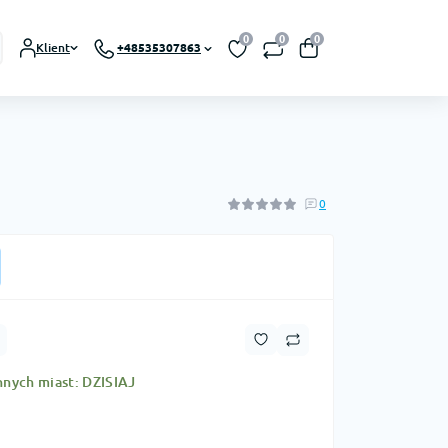
0
0
0
Klient
+48535307863
0
nnych miast: DZISIAJ