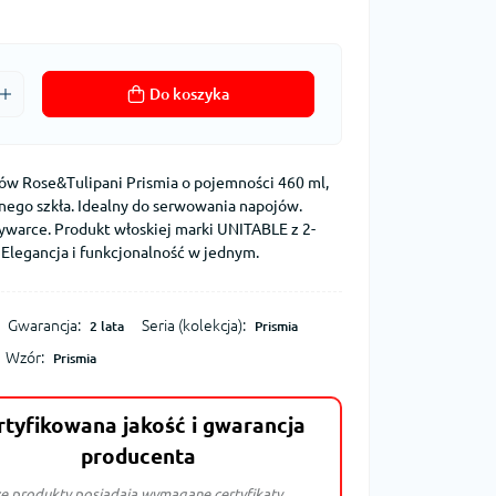
Do koszyka
ków Rose&Tulipani Prismia o pojemności 460 ml,
nego szkła. Idealny do serwowania napojów.
arce. Produkt włoskiej marki UNITABLE z 2-
 Elegancja i funkcjonalność w jednym.
Gwarancja:
Seria (kolekcja):
2 lata
Prismia
Wzór:
Prismia
rtyfikowana jakość i gwarancja
producenta
e produkty posiadają wymagane certyfikaty