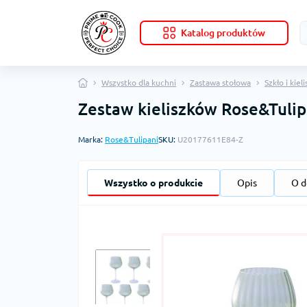
Katalog produktów
Wszystko dla kuchni
Zastawa stołowa
Szkło i kieli
Zestaw kieliszków Rose&Tulipa
Marka:
Rose&Tulipani
SKU:
U20177611E84-Z
Wszystko o produkcie
Opis
O d