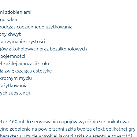
mi zdobieniami
go szkła
podczas codziennego użytkowania
dny chwyt
utrzymanie czystości
ojów alkoholowych oraz bezalkoholowych
 pojemności
l każdej aranżacji stołu
ła zwiększająca estetykę
okrotnym myciu
 użytkowania
ych substancji
 sztuk 460 ml do serwowania napojów wyróżnia się unikatową
zyjne zdobienia na powierzchni szkła tworzą efekt delikatnej gry
harakteru. Użycie wysokiej jakości szkła gwarantuje trwałość i