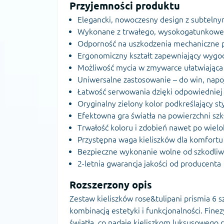
Przyjemności produktu
Elegancki, nowoczesny design z subtelny
Wykonane z trwałego, wysokogatunkowe
Odporność na uszkodzenia mechaniczne 
Ergonomiczny kształt zapewniający wygo
Możliwość mycia w zmywarce ułatwiająca 
Uniwersalne zastosowanie – do win, nap
Łatwość serwowania dzięki odpowiedniej
Oryginalny zielony kolor podkreślający sty
Efektowna gra światła na powierzchni szk
Trwałość koloru i zdobień nawet po wiel
Przystępna waga kieliszków dla komfortu
Bezpieczne wykonanie wolne od szkodliw
2-letnia gwarancja jakości od producenta
Rozszerzony opis
Zestaw kieliszków rose&tulipani prismia 6
kombinacją estetyki i funkcjonalności. Fine
światła, co nadaje kieliszkom luksusowego c