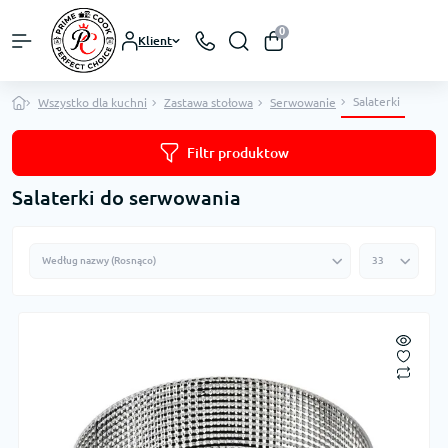
0
Klient
Salaterki
Wszystko dla kuchni
Zastawa stołowa
Serwowanie
Filtr produktow
Salaterki do serwowania