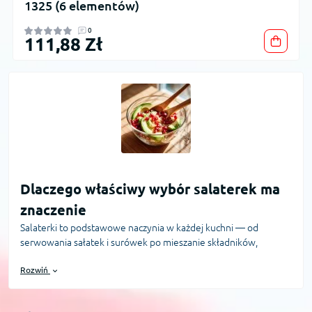
1325 (6 elementów)
0
111,88 Zł
Dlaczego właściwy wybór salaterek ma
znaczenie
Salaterki to podstawowe naczynia w każdej kuchni — od
serwowania sałatek i surówek po mieszanie składników,
marynowanie i przygotowywanie potraw do pieczenia. Dobrze
Rozwiń
dobrana salaterka wpływa na wygodę pracy, trwałość produktu
oraz estetykę podania. W tej kategorii znajdziesz naczynia różnej
pojemności, materiałów i przeznaczenia, dlatego decyzja