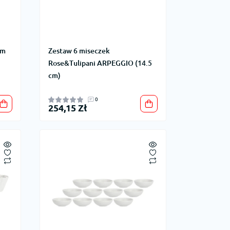
em
Zestaw 6 miseczek
Rose&Tulipani ARPEGGIO (14.5
cm)
0
254,15 Zł