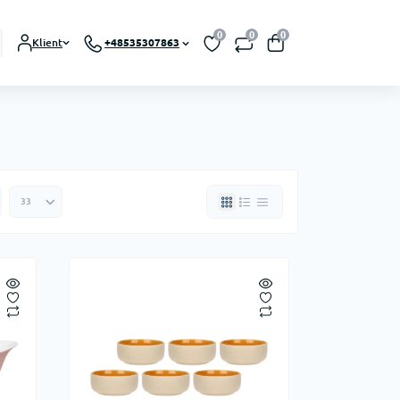
0
0
0
Klient
+48535307863