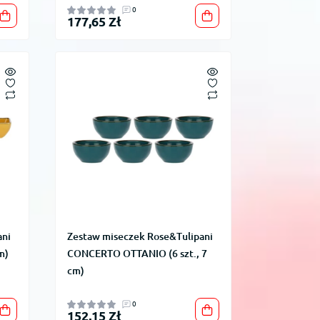
0
177,65 Zł
ani
Zestaw miseczek Rose&Tulipani
m)
CONCERTO OTTANIO (6 szt., 7
cm)
0
152,15 Zł