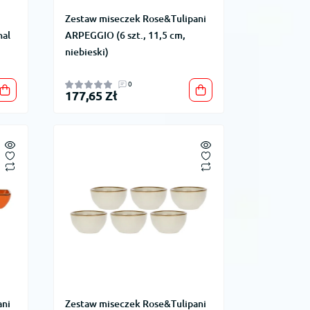
Zestaw miseczek Rose&Tulipani
nal
ARPEGGIO (6 szt., 11,5 cm,
niebieski)
0
177,65 Zł
ani
Zestaw miseczek Rose&Tulipani