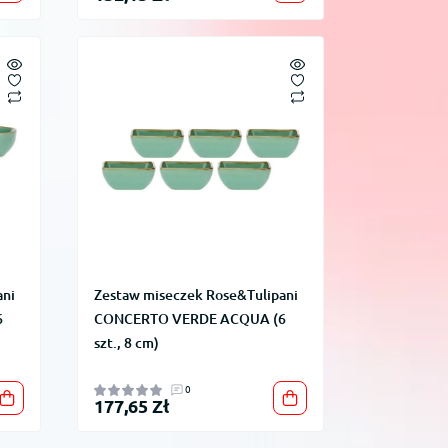
ani
Zestaw miseczek Rose&Tulipani
6
CONCERTO VERDE ACQUA (6
szt., 8 cm)
0
177,65 Zł