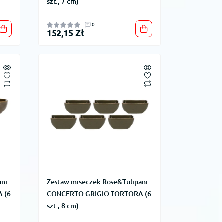
szt., 7 cm)
0
152,15 Zł
ani
Zestaw miseczek Rose&Tulipani
 (6
CONCERTO GRIGIO TORTORA (6
szt., 8 cm)