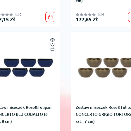
cm)
0
0
2,15 Zł
177,65 Zł
taw miseczek Rose&Tulipani
Zestaw miseczek Rose&Tulip
NCERTO BLU COBALTO (6
CONCERTO GRIGIO TORTORA
, 8 cm)
szt., 7 cm)