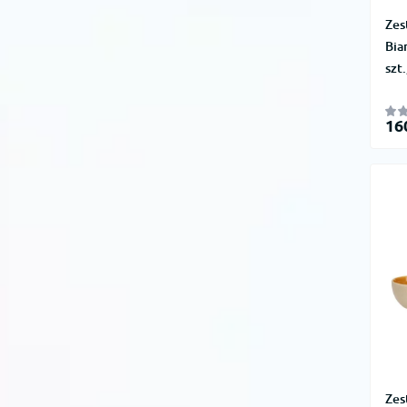
Zes
Bia
szt
16
Zes