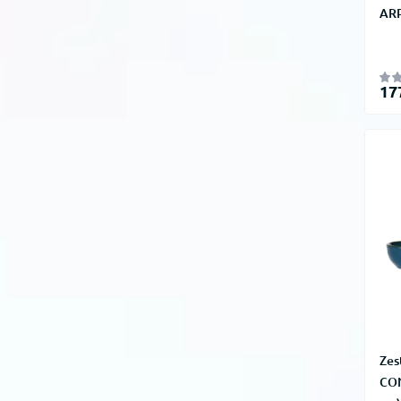
ARP
17
Zes
CON