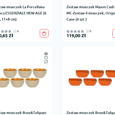
taw miseczek La Porcellana
Zestaw miseczek Mason Cash
nca ESSENZIALE NEW AGE (6
MC-Zestaw 4 miseczek, Origi
., 11×8 cm)
Cane (4 szt.)
0
0
0,65 Zł
119,00 Zł
taw miseczek Rose&Tulipani
Zestaw miseczek Rose&Tulip