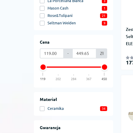
La Porcellana Bianca
3
Mason Cash
1
Rose&Tulipani
21
Seltman Weiden
9
Zes
Sel
Cena
ELE
-
Zł
17
119
202
284
367
450
Materiał
Ceramika
34
Gwarancja