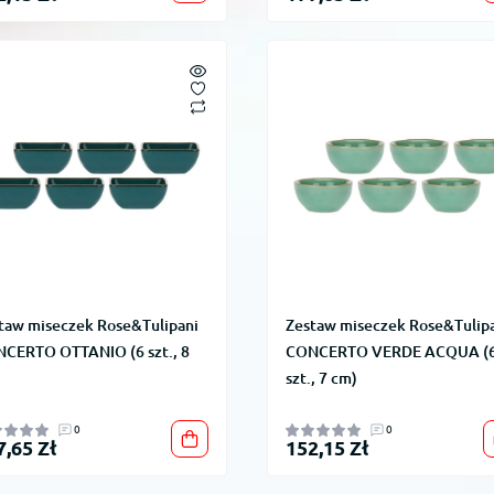
taw miseczek Rose&Tulipani
Zestaw miseczek Rose&Tulip
CERTO OTTANIO (6 szt., 8
CONCERTO VERDE ACQUA (
szt., 7 cm)
0
0
7,65 Zł
152,15 Zł