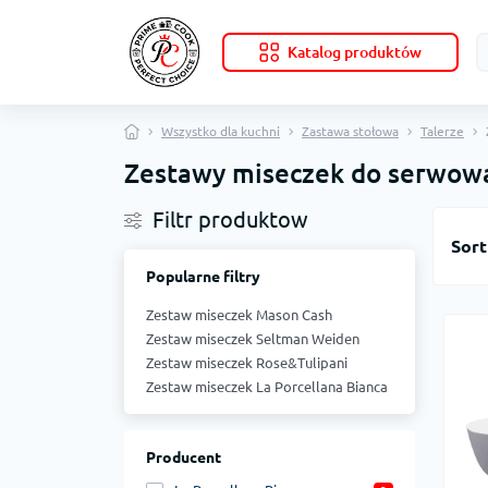
Katalog produktów
Wszystko dla kuchni
Zastawa stołowa
Talerze
Zestawy miseczek do serwow
Filtr produktow
Sort
Popularne filtry
Zestaw miseczek Mason Cash
Zestaw miseczek Seltman Weiden
Zestaw miseczek Rose&Tulipani
Zestaw miseczek La Porcellana Bianca
Producent