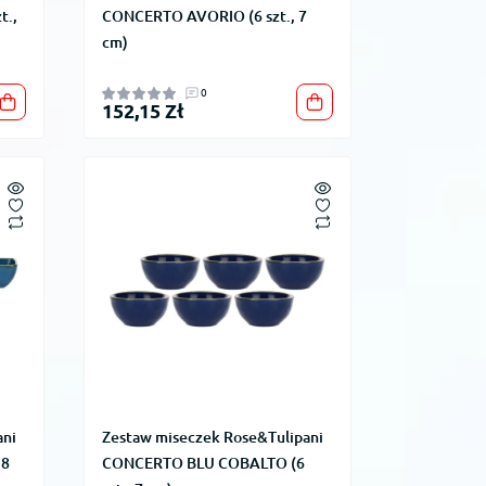
t.,
CONCERTO AVORIO (6 szt., 7
cm)
0
152,15 Zł
ani
Zestaw miseczek Rose&Tulipani
 8
CONCERTO BLU COBALTO (6