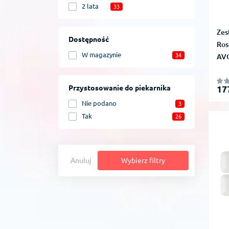
2 lata
33
Zes
Dostępność
Ros
W magazynie
34
AVO
17
Przystosowanie do piekarnika
Nie podano
3
Tak
26
Anuluj
Wybierz filtry