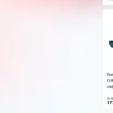
Zes
CON
cm)
17