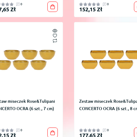
0
0
7,65 Zł
152,15 Zł
taw miseczek Rose&Tulipani
Zestaw miseczek Rose&Tulip
CERTO OCRA (6 szt., 7 cm)
CONCERTO OCRA (6 szt., 8 c
0
0
2,15 Zł
177,65 Zł