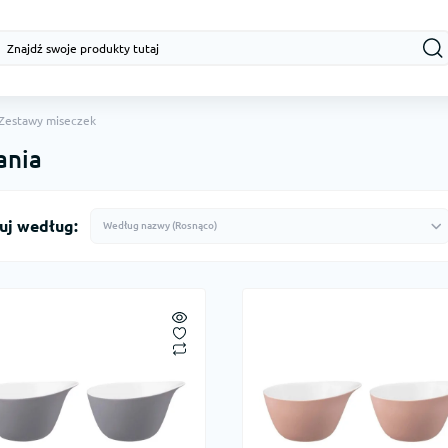
Zestawy miseczek
ania
uj według: