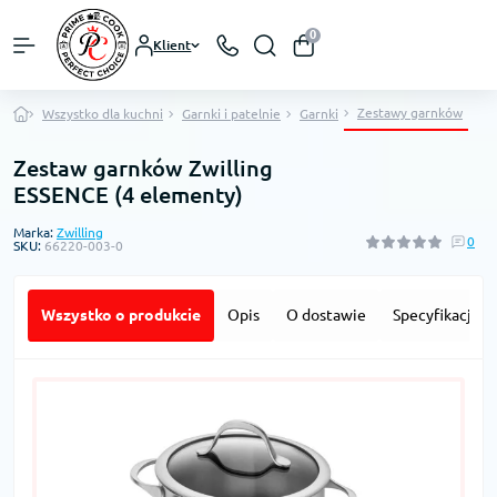
0
Klient
Zestawy garnków
Wszystko dla kuchni
Garnki i patelnie
Garnki
Zestaw garnków Zwilling
ESSENCE (4 elementy)
Marka:
Zwilling
0
SKU:
66220-003-0
Wszystko o produkcie
Opis
O dostawie
Specyfikacja