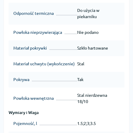
Do użycia w
Odporność termiczna
piekarniku
Powłoka nieprzywierająca
Nie podano
Materiał pokrywki
Szkło hartowane
Materiał uchwytu (wykończenie)
Stal
Pokrywa
Tak
Stal nierdzewna
Powłoka wewnętrzna
18/10
Wymiary i Waga
Pojemność, l
1.5;2;3;3.5