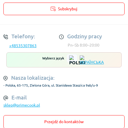
Subskrybuj
Regulamin Konta
Telefony:
Godziny pracy
Pn–Sb 8:00–20:00
+48535307863
Wybierz język
Nasza lokalizacja:
- Polska, 65-175, Zielona Góra, ul. Stanisława Staszica 9ab/u-9
E-mail
sklep@primecook.pl
Przejdź do kontaktów