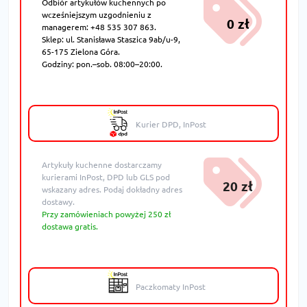
Odbiór artykułów kuchennych po
wcześniejszym uzgodnieniu z
0 zł
managerem: +48 535 307 863.
Sklep: ul. Stanisława Staszica 9ab/u-9,
65-175 Zielona Góra.
Godziny: pon.–sob. 08:00–20:00.
Kurier DPD, InPost
Artykuły kuchenne dostarczamy
kurierami InPost, DPD lub GLS pod
20 zł
wskazany adres. Podaj dokładny adres
dostawy.
Przy zamówieniach powyżej 250 zł
dostawa gratis.
Paczkomaty InPost