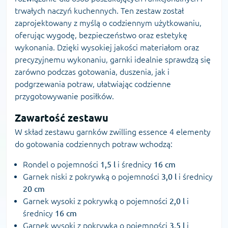
trwałych naczyń kuchennych. Ten zestaw został
zaprojektowany z myślą o codziennym użytkowaniu,
oferując wygodę, bezpieczeństwo oraz estetykę
wykonania. Dzięki wysokiej jakości materiałom oraz
precyzyjnemu wykonaniu, garnki idealnie sprawdzą się
zarówno podczas gotowania, duszenia, jak i
podgrzewania potraw, ułatwiając codzienne
przygotowywanie posiłków.
Zawartość zestawu
W skład zestawu garnków zwilling essence 4 elementy
do gotowania codziennych potraw wchodzą:
Rondel o pojemności
1,5 l
i średnicy
16 cm
Garnek niski z pokrywką o pojemności
3,0 l
i średnicy
20 cm
Garnek wysoki z pokrywką o pojemności
2,0 l
i
średnicy
16 cm
Garnek wysoki z pokrywką o pojemności
3,5 l
i