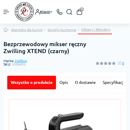
0
Klient
Miksery i Blendery
Wszystko dla kuchni
Sprzęty kuchenne
Bezprzewodowy mikser ręczny
Zwilling XTEND (czarny)
Marka:
Zwilling
0
SKU:
1030455
Wszystko o produkcie
Opis
O dostawie
Specyfikacja