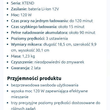
Seria:
XTEND
Zasilanie:
bateria Li-Ion 12V
Moc:
120 W
Czas pracy na jednym ładowaniu:
do 120 minut
Czas szybkiego ładowania:
około 15 minut
Pełne naładowanie akumulatora:
około 90 minut
Poziomy prędkości:
3 ustawienia
Wymiary miksera:
długość 18,5 cm, szerokość 9,9
cm, wysokość 30,1 cm
Masa:
1,23 kg
Czyszczenie:
nieodpowiedni do zmywarek
Gwarancja:
2 lata
Przyjemności produktu
bezprzewodowa swoboda użytkowania
wysoka moc 120 W zapewniająca efektywne
mieszanie
trzy precyzyjne poziomy prędkości dostosowane do
różnych zadań