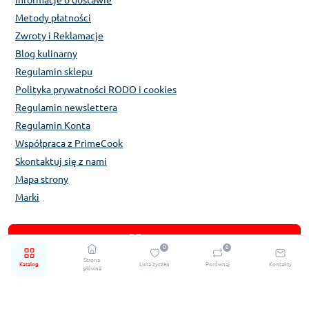
Informacje o dostawie
Metody płatności
Zwroty i Reklamacje
Blog kulinarny
Regulamin sklepu
Polityka prywatności RODO i cookies
Regulamin newslettera
Regulamin Konta
Współpraca z PrimeCook
Skontaktuj się z nami
Mapa strony
Marki
Katalog
0
0
Strona
Katalog
Lista życzeń
Porównaj
Kontakty
główna