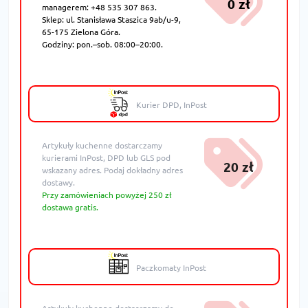
0 zł
managerem: +48 535 307 863.
Sklep: ul. Stanisława Staszica 9ab/u-9,
65-175 Zielona Góra.
Godziny: pon.–sob. 08:00–20:00.
Kurier DPD, InPost
Artykuły kuchenne dostarczamy
kurierami InPost, DPD lub GLS pod
20 zł
wskazany adres. Podaj dokładny adres
dostawy.
Przy zamówieniach powyżej 250 zł
dostawa gratis.
Paczkomaty InPost