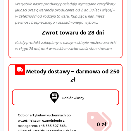
Wszystkie nasze produkty posiadają wymagane certyfikaty
jakości oraz gwarancję producenta od 2 do 30 lat i więcej –
w zależności od rodzaju towaru. Kupując u nas, masz
pewność bezpiecznego i uzasadnionego wyboru.
Zwrot towaru do 28 dni
Każdy produkt zakupiony w naszym sklepie możesz zwrócić
w ciągu 28 dni, pod warunkiem zachowania stanu towaru.
Metody dostawy – darmowa od 250
zł
Odbiór własny
Odbiór artykułów kuchennych po
wcześniejszym uzgodnieniu z
0 zł
managerem: +48 535 307 863.
Sklep: ul. Stanisława Staszica 9ab/u-9,