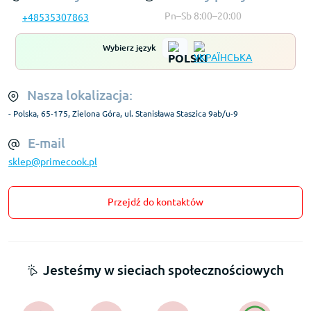
Pn–Sb 8:00–20:00
+48535307863
Wybierz język
Nasza lokalizacja:
- Polska, 65-175, Zielona Góra, ul. Stanisława Staszica 9ab/u-9
E-mail
sklep@primecook.pl
Przejdź do kontaktów
Jesteśmy w sieciach społecznościowych