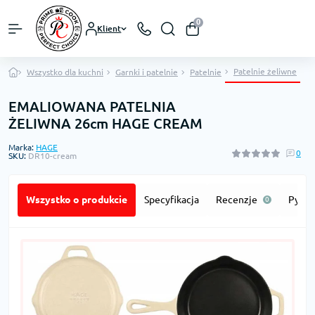
0
Klient
Patelnie żeliwne
Wszystko dla kuchni
Garnki i patelnie
Patelnie
EMALIOWANA PATELNIA
ŻELIWNA 26cm HAGE CREAM
Marka:
HAGE
0
SKU:
DR10-cream
Wszystko o produkcie
Specyfikacja
Recenzje
Pytan
0