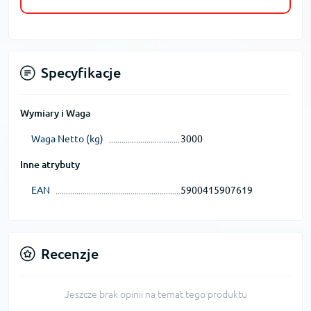
Specyfikacje
Wymiary i Waga
Waga Netto (kg)
3000
Inne atrybuty
EAN
5900415907619
Recenzje
Jeszcze brak opinii na temat tego produktu