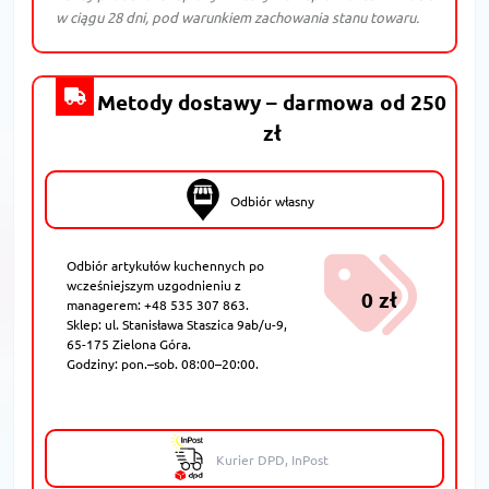
w ciągu 28 dni, pod warunkiem zachowania stanu towaru.
Metody dostawy – darmowa od 250
zł
Odbiór własny
Odbiór artykułów kuchennych po
wcześniejszym uzgodnieniu z
0 zł
managerem: +48 535 307 863.
Sklep: ul. Stanisława Staszica 9ab/u-9,
65-175 Zielona Góra.
Godziny: pon.–sob. 08:00–20:00.
Kurier DPD, InPost