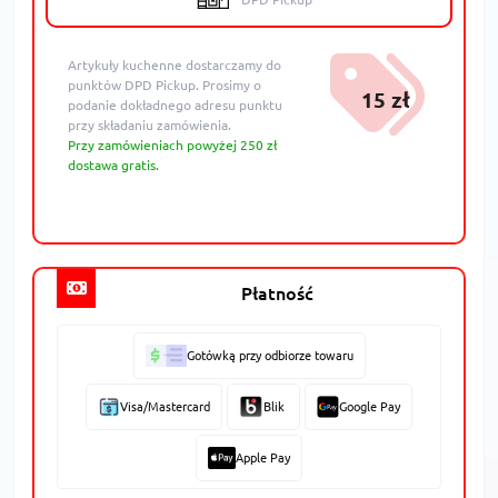
Artykuły kuchenne dostarczamy do
punktów DPD Pickup. Prosimy o
15 zł
podanie dokładnego adresu punktu
przy składaniu zamówienia.
Przy zamówieniach powyżej 250 zł
dostawa gratis.
Płatność
Gotówką przy odbiorze towaru
Visa/Mastercard
Blik
Google Pay
Apple Pay