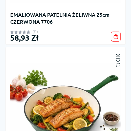
EMALIOWANA PATELNIA ŻELIWNA 25cm
CZERWONA 7706
0
58,93 Zł