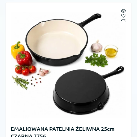
EMALIOWANA PATELNIA ŻELIWNA 25cm
CZARNA 7756