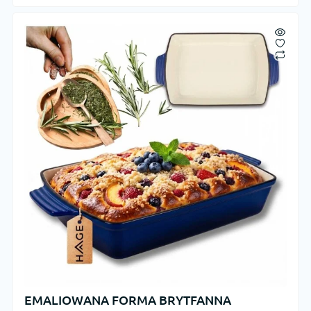
EMALIOWANA FORMA BRYTFANNA