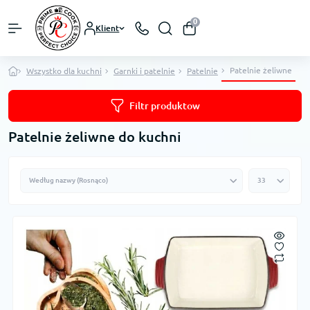
0
Klient
Patelnie żeliwne
Wszystko dla kuchni
Garnki i patelnie
Patelnie
Filtr produktow
Patelnie żeliwne do kuchni