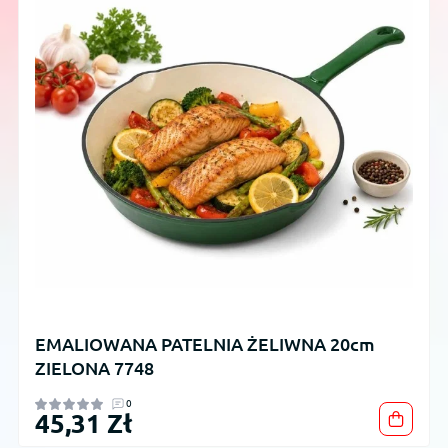
EMALIOWANA PATELNIA ŻELIWNA 20cm
ZIELONA 7748
0
45,31 Zł