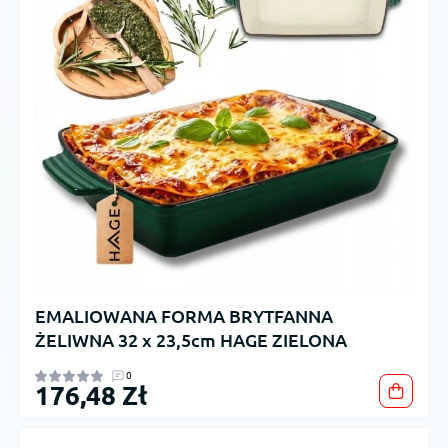
EMALIOWANA FORMA BRYTFANNA
ŻELIWNA 32 x 23,5cm HAGE ZIELONA
0
176,48 Zł