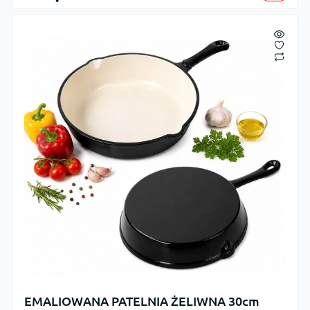
EMALIOWANA PATELNIA ŻELIWNA 30cm