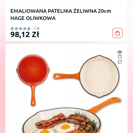
EMALIOWANA PATELNIA ŻELIWNA 20cm
HAGE OLIWKOWA
0
98,12 Zł