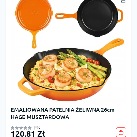
EMALIOWANA PATELNIA ŻELIWNA 26cm
HAGE MUSZTARDOWA
0
120,81 Zł