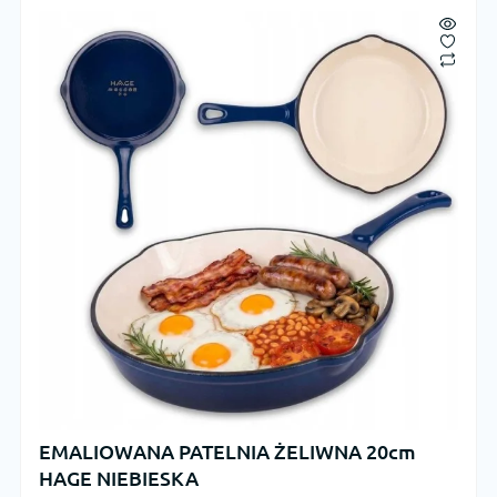
EMALIOWANA PATELNIA ŻELIWNA 20cm
HAGE NIEBIESKA