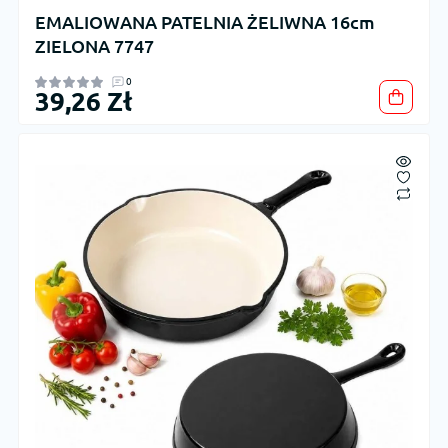
EMALIOWANA PATELNIA ŻELIWNA 16cm
ZIELONA 7747
0
39,26 Zł