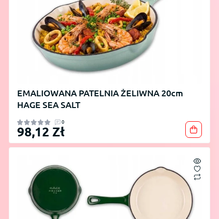
EMALIOWANA PATELNIA ŻELIWNA 20cm
HAGE SEA SALT
0
98,12 Zł