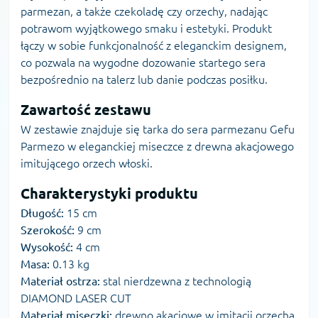
parmezan, a także czekoladę czy orzechy, nadając
potrawom wyjątkowego smaku i estetyki. Produkt
łączy w sobie funkcjonalność z eleganckim designem,
co pozwala na wygodne dozowanie startego sera
bezpośrednio na talerz lub danie podczas posiłku.
Zawartość zestawu
W zestawie znajduje się tarka do sera parmezanu Gefu
Parmezo w eleganckiej miseczce z drewna akacjowego
imitującego orzech włoski.
Charakterystyki produktu
Długość:
15 cm
Szerokość:
9 cm
Wysokość:
4 cm
Masa:
0.13 kg
Materiał ostrza:
stal nierdzewna z technologią
DIAMOND LASER CUT
Materiał miseczki:
drewno akacjowe w imitacji orzecha