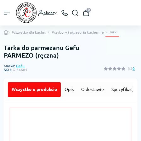
0
Klient
Tarki
Wszystko dla kuchni
Przybory i akcesoria kuchenne
Tarka do parmezanu Gefu
PARMEZO (ręczna)
Marka:
Gefu
0
SKU:
G-34681
Wszystko o produkcie
Opis
O dostawie
Specyfikacja