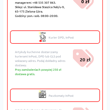
0 zł
managerem: +48 535 307 863.
Sklep: ul. Stanisława Staszica 9ab/u-9,
65-175 Zielona Góra.
Godziny: pon.–sob. 08:00–20:00.
Kurier DPD, InPost
Artykuły kuchenne dostarczamy
kurierami InPost, DPD lub GLS pod
20 zł
wskazany adres. Podaj dokładny adres
dostawy.
Przy zamówieniach powyżej 250 zł
dostawa gratis.
Paczkomaty InPost