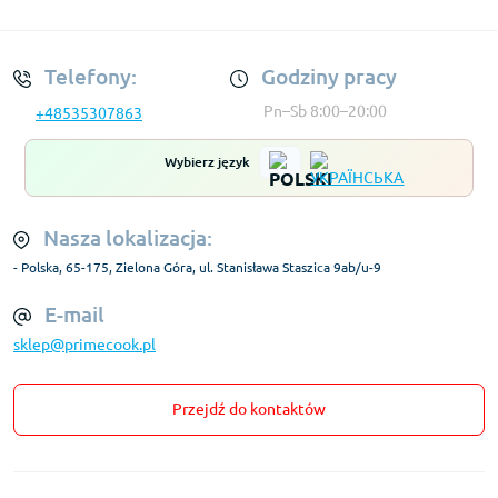
Regulamin Konta
Telefony:
Godziny pracy
Pn–Sb 8:00–20:00
+48535307863
Wybierz język
Nasza lokalizacja:
- Polska, 65-175, Zielona Góra, ul. Stanisława Staszica 9ab/u-9
E-mail
sklep@primecook.pl
Przejdź do kontaktów