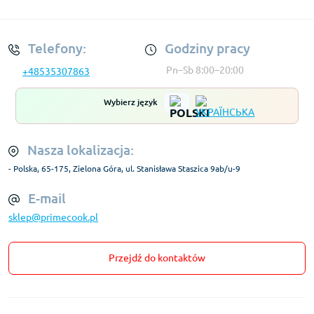
Regulamin Konta
Telefony:
Godziny pracy
Pn–Sb 8:00–20:00
+48535307863
Wybierz język
Nasza lokalizacja:
- Polska, 65-175, Zielona Góra, ul. Stanisława Staszica 9ab/u-9
E-mail
sklep@primecook.pl
Przejdź do kontaktów